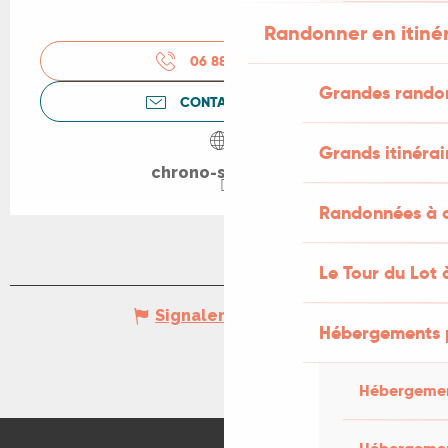
Randonner en itiné
06 88 99 36
▒▒
Grandes rando
CONTACTEZ-NOUS
Grands itinérai
chrono-start.com
Randonnées à c
Le Tour du Lot 
Signaler une erreur
Hébergements 
Hébergemen