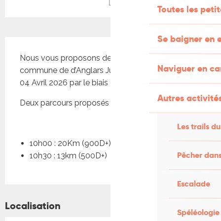
Toutes les peti
Se baigner en e
Description
Nous vous proposons de venir découvrir la 
Naviguer en c
commune de d’Anglars Juillac et ses alentours le 
04 Avril 2026 par le biais du Trail.
Autres activités
Deux parcours proposés :
Les trails du
10h00 : 20Km (900D+)
Pêcher dans
10h30 : 13km (500D+)
Escalade
Localisation
Spéléologie