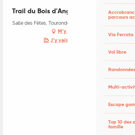
Trail du Bois d'Anglars
Accrobranch
parcours ac
Salle des Fêtes, Tourondels, 46140 Anglars-Juillac
M'y rendre
Via Ferrata
J'y vais en train !
Vol libre
Randonnées
Multi-activi
Escape game
Top 10 des a
famille