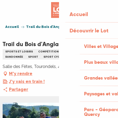
Aller
au
Accueil
contenu
principal
Accueil
Trail du Bois d'Anglars
Découvrir le Lot
Trail du Bois d'Anglars
Villes et Villag
SPORTS ET LOISIRS
COMPÉTITION SPORTIVE
COURSE À PIED
RANDONNÉE
SPORT
SPORT CYCLISTE
TRAIL
Plus beaux vill
Salle des Fêtes, Tourondels, 46140 Anglars-Juillac
M'y rendre
Grandes vallée
J'y vais en train !
Partager
Paysages et val
Parc - Géoparc
Quercy