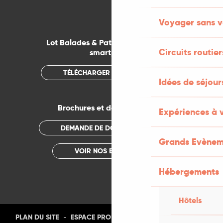
Voyager sans v
Lot Balades & Patrimoines sur votre
Circuits routier
smartphone
TÉLÉCHARGER L'APPLICATION
Idées de séjou
Brochures et documentations
Expériences à 
DEMANDE DE DOCUMENTATION
Grands Evènem
VOIR NOS BROCHURES
Hébergements
Hôtels
-
-
-
-
PLAN DU SITE
ESPACE PRO
PRESSE
PHOTOTHÈQUE