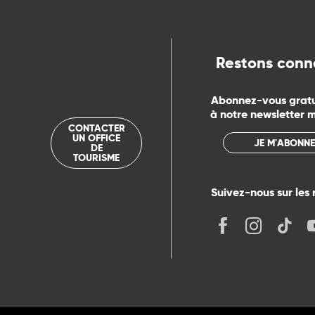
ue
Restons conn
Abonnez-vous grat
à notre newsletter 
CONTACTER
UN OFFICE
JE M'ABONNE
DE
TOURISME
Suivez-nous sur les 
its
r