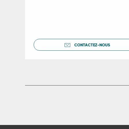
CONTACTEZ-NOUS
R
ts
rs
ns