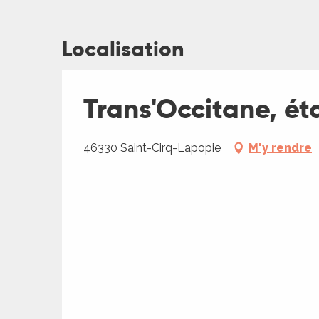
Localisation
ages
Trans'Occitane, ét
es
46330 Saint-Cirq-Lapopie
M'y rendre
es