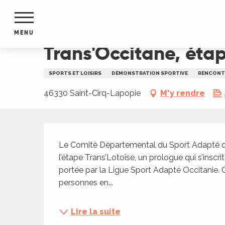
Aller
Accueil
Trans'Occitane, étape lotoise
au
contenu
MENU
principal
Trans'Occitane, étap
NTS
MENTS
SPORTS ET LOISIRS
DÉMONSTRATION SPORTIVE
RENCONT
S
URS
46330 Saint-Cirq-Lapopie
M'y rendre
Description
du Lot
Le Comité Départemental du Sport Adapté du
dans
l’étape Trans’Lotoise, un prologue qui s’inscr
s le
portée par la Ligue Sport Adapté Occitanie. 
personnes en...
e
Lire la suite