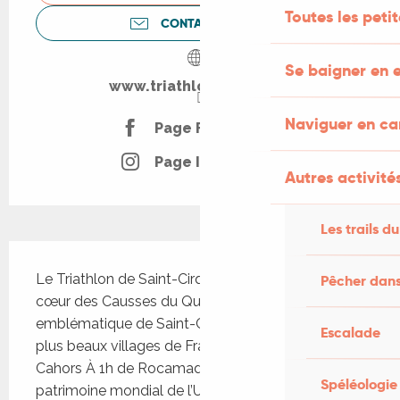
Toutes les peti
CONTACTEZ-NOUS
Se baigner en e
www.triathlondulot.com
Naviguer en c
Page Facebook
Page Instagram
Autres activités
Les trails du
Description
Le Triathlon de Saint-Cirq Lapopie se déroule au 
Pêcher dans
cœur des Causses du Quercy, sur la commune 
emblématique de Saint-Cirq Lapopie, l’un des 
Escalade
plus beaux villages de France. À 30 minutes de 
Cahors À 1h de Rocamadour, village classé au 
Spéléologie
patrimoine mondial de l’UNESCO À 1h30 de 