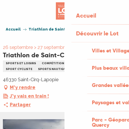
Aller
au
Accueil
contenu
principal
Accueil
Triathlon de Saint-Cirq Lapopie
Découvrir le Lot
26 septembre > 27 septembre
Villes et Villag
Triathlon de Saint-Cirq Lapopie
SPORTS ET LOISIRS
COMPÉTITION SPORTIVE
SPORT
Plus beaux vill
SPORT CYCLISTE
SPORTS NAUTIQUES
46330 Saint-Cirq-Lapopie
Grandes vallée
M'y rendre
J'y vais en train !
Paysages et val
Partager
Parc - Géoparc
Quercy