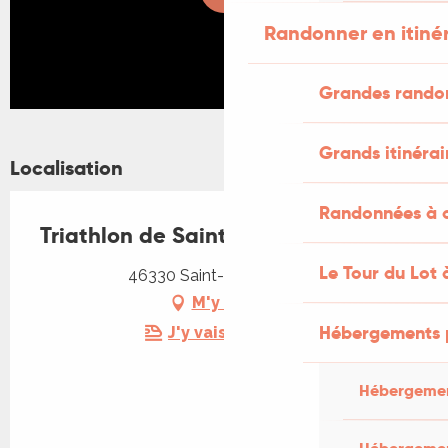
Randonner en itiné
Grandes rando
Grands itinérai
Localisation
Randonnées à c
Triathlon de Saint-Cirq Lapopie
Le Tour du Lot 
46330 Saint-Cirq-Lapopie
M'y rendre
Hébergements 
J'y vais en train !
Hébergemen