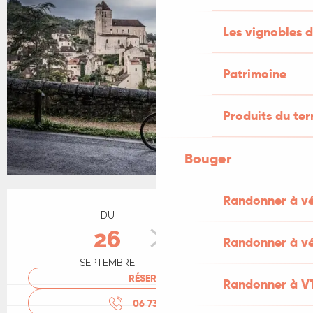
Les vignobles d
Patrimoine
Produits du ter
Bouger
Ouverture et coordonnées
Randonner à v
DU
AU
26
27
Randonner à vé
SEPTEMBRE
SEPTEMBRE
RÉSERVER
Randonner à V
06 73 48 69
▒▒