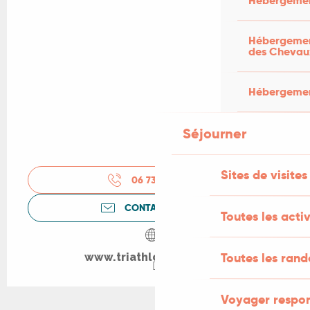
Hébergemen
Hébergement
des Chevau
Hébergement
Séjourner
Sites de visites
06 73 48 69
▒▒
CONTACTEZ-NOUS
Toutes les activ
Toutes les ran
www.triathlondulot.com
Voyager respo