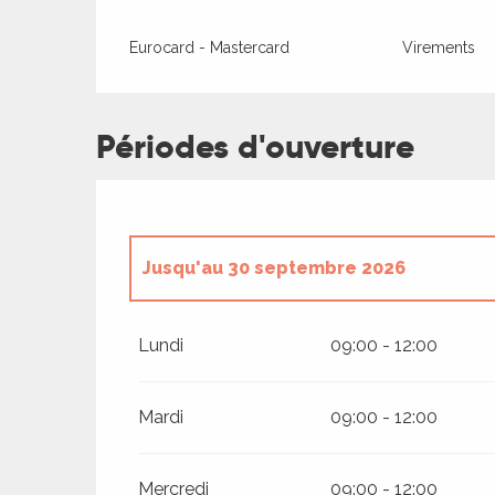
rs
Eurocard - Mastercard
Virements
ns
Périodes d'ouverture
ue
Jusqu'au
30 septembre 2026
Du
1 janvier 2026
au
13 mars 2026
Lundi
09:00 - 12:00
Du
23 mars 2026
au
17 mai 2026
Mardi
09:00 - 12:00
Du
26 octobre 2026
au
23 décembre 2
Mercredi
09:00 - 12:00