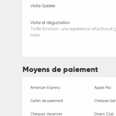
Visite Guidée
Visite et dégustation
Truffe Émotion : une expérience olfactive et 
noire
Moyens de paiement
American Express
Apple Pay
R
Cartes de paiement
Chèques banc
ts
Chèques Vacances
Diners Club