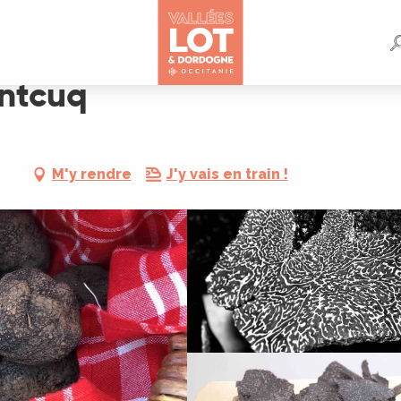
ontcuq
-
M'y rendre
J'y vais en train !