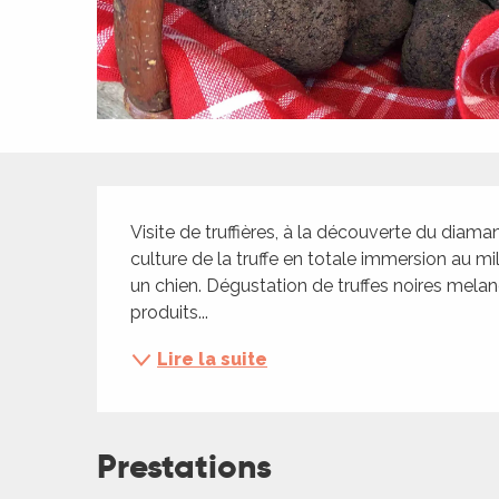
ches,
 et
car
ues
a
Description
ents
Visite de truffières, à la découverte du diama
es
culture de la truffe en totale immersion au m
ents
un chien. Dégustation de truffes noires melanos
es
ités
produits...
ames
Lire la suite
piste
 faire
Prestations