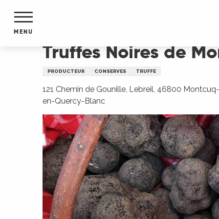
Aller
Accueil
Truffes Noires de Montcuq
au
contenu
MENU
principal
Truffes Noires de M
NTS
MENTS
PRODUCTEUR
CONSERVES
TRUFFE
S
URS
121 Chemin de Gounille, Lebreil, 46800 Montcuq
en-Quercy-Blanc
du Lot
dans
s le
e