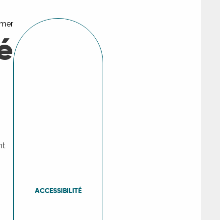
rmer
é
nt
ACCESSIBILITÉ