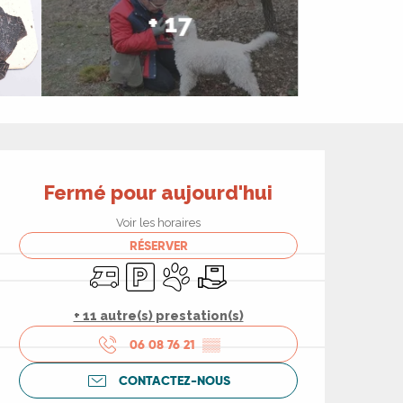
+ 17
Ouverture et coord
Fermé pour aujourd'hui
Voir les horaires
RÉSERVER
Accueil camping car
Parking
Animaux acceptés
Livraison
+ 11 autre(s) prestation(s)
06 08 76 21
▒▒
CONTACTEZ-NOUS