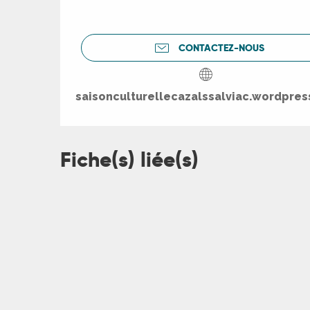
CONTACTEZ-NOUS
saisonculturellecazalssalviac.wordpre
Fiche(s) liée(s)
R