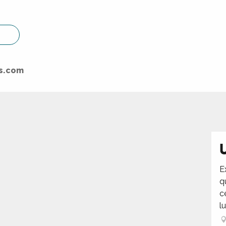
ss.com
E
q
c
l