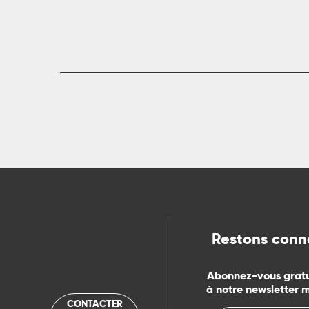
ts
rs
ns
ue
Restons conn
Abonnez-vous grat
à notre newsletter 
CONTACTER