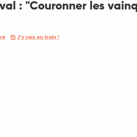
ival : "Couronner les vain
dre
J'y vais en train !