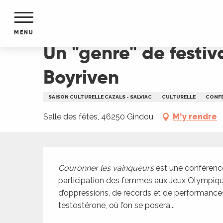
Aller
Accueil
Un "genre" de festival : "Couronner les 
au
contenu
MENU
principal
Un "genre" de festiv
NTS
MENTS
Boyriven
S
URS
SAISON CULTURELLE CAZALS - SALVIAC
CULTURELLE
CONF
Salle des fêtes, 46250 Gindou
M'y rendre
du Lot
dans
Description
s le
Couronner les vainqueurs 
est une conférence 
participation des femmes aux Jeux Olympiques, 
d’oppressions, de records et de performances 
testostérone, où l’on se posera...
e