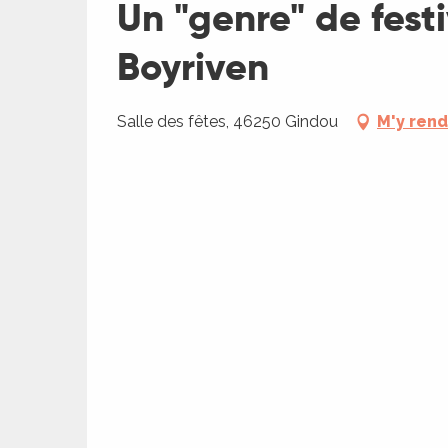
Un "genre" de fest
Boyriven
Salle des fêtes, 46250 Gindou
M'y ren
ages
es
es