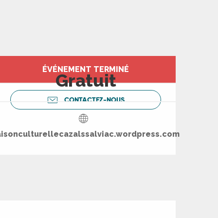
Ouverture et coord
ÉVÉNEMENT TERMINÉ
Gratuit
CONTACTEZ-NOUS
aisonculturellecazalssalviac.wordpress.com