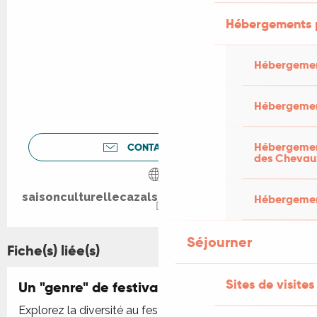
Hébergements 
Hébergemen
Hébergemen
Hébergement
CONTACTEZ-NOUS
des Chevau
saisonculturellecazalssalviac.wordpress.com
Hébergement
Séjourner
Fiche(s) liée(s)
Sites de visites
Un "genre" de festival
Explorez la diversité au festival dédié aux questions