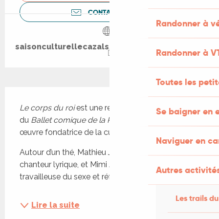
CONTACTEZ-NOUS
Randonner à vé
saisonculturellecazalssalviac.wordpress.com
Randonner à V
Toutes les peti
Description
Le corps du roi
 est une relecture queer (et drôle !) 
Se baigner en e
du 
Ballet comique de la Reine
, présenté comme 
œuvre fondatrice de la culture lyrique française. 
Naviguer en c
Autour d’un thé, Mathieu Jedrazak, performer et 
chanteur lyrique, et Mimi Aun Neko, performeuse, 
Autres activités
travailleuse du sexe et réfugiée politique...
Les trails du
Lire la suite