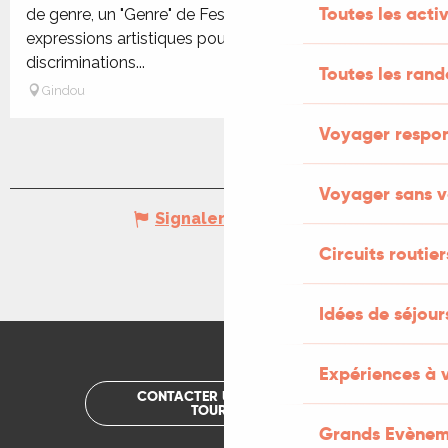
Toutes les activ
de genre, un "Genre" de Festival ; célébrant multiples
expressions artistiques pour lutter contre les
discriminations...
Toutes les ran
Gindou
Voyager respo
Voyager sans v
Signaler une erreur
Circuits routier
Idées de séjou
Expériences à 
CONTACTER UN OFFICE DE
TOURISME
Grands Evènem