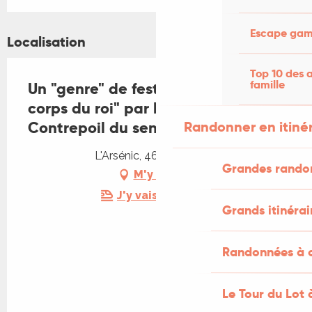
Escape game
Localisation
Top 10 des a
famille
Un "genre" de festival : Théâtre "Le
corps du roi" par la Cie à
Contrepoil du sens
Randonner en itiné
L'Arsénic, 46250 Gindou
Grandes rando
M'y rendre
J'y vais en train !
Grands itinérai
Randonnées à c
Le Tour du Lot 