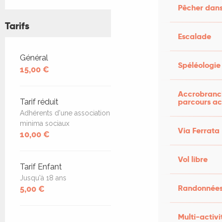
Pêcher dans
Tarifs
Escalade
Tarifs 2026
Général
Spéléologie
15,00 €
Accrobranch
parcours ac
Tarif réduit
Adhérents d'une association culturelle de la CCCS,
minima sociaux
Via Ferrata
10,00 €
Vol libre
Tarif Enfant
Jusqu'à 18 ans
Randonnées
5,00 €
Multi-activi