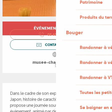
Patrimoine
Produits du ter
Ouverture et coordonnées
ÉVÉNEMENT TERMINÉ
Bouger
05 65 50 31
▒▒
CONTACTEZ-NOUS
Randonner à v
Randonner à vé
musee-champollion.fr
Randonner à V
Description
Toutes les peti
Dans le cadre de son exposition temporaire « 
Japon, histoire de caractères », le musée vous 
propose une journée sous le signe du Japon. Cet 
Se baigner en e
évènement, animé par des artistes et créateurs 