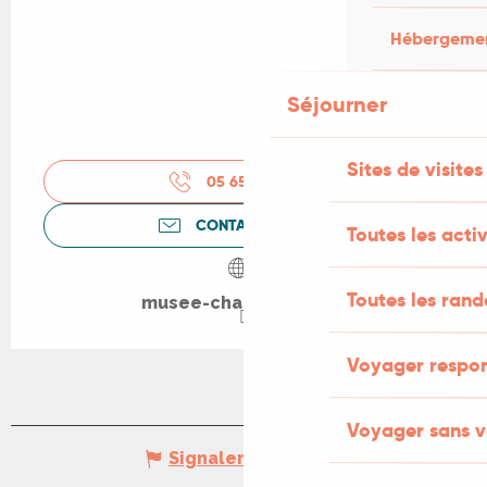
Hébergement
Séjourner
Sites de visites
05 65 50 31
▒▒
CONTACTEZ-NOUS
Toutes les activ
Toutes les ran
musee-champollion.fr
Voyager respo
Voyager sans v
Signaler une erreur