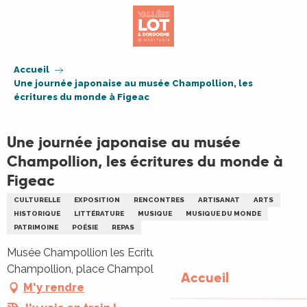
Aller
au
contenu
principal
Accueil
Une journée japonaise au musée Champollion, les
écritures du monde à Figeac
Une journée japonaise au musée
Champollion, les écritures du monde à
Figeac
CULTURELLE
EXPOSITION
RENCONTRES
ARTISANAT
ARTS
HISTORIQUE
LITTÉRATURE
MUSIQUE
MUSIQUE DU MONDE
PATRIMOINE
POÉSIE
REPAS
Musée Champollion les Ecritures du Monde, Musée
Champollion, place Champollion, 46100 Figeac
Accueil
M'y rendre