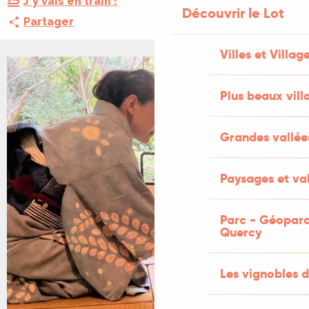
J'y vais en train !
Découvrir le Lot
Partager
Villes et Villag
+1 PHOTO
Plus beaux vill
Grandes vallée
Paysages et val
Parc - Géoparc
Quercy
Les vignobles d