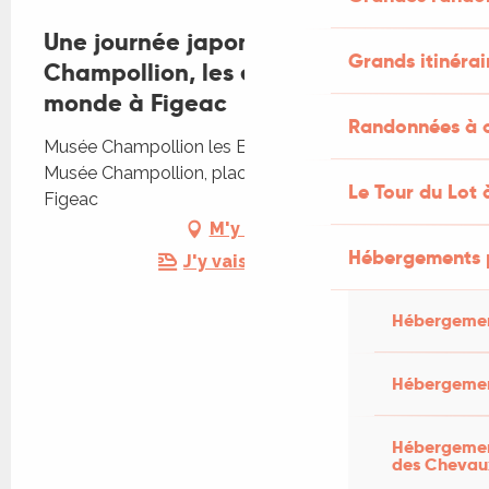
Une journée japonaise au musée
Grands itinérai
Champollion, les écritures du
monde à Figeac
Randonnées à c
Musée Champollion les Ecritures du Monde,
Musée Champollion, place Champollion, 46100
Le Tour du Lot 
Figeac
M'y rendre
Hébergements 
J'y vais en train !
Hébergemen
Hébergemen
Hébergement
des Chevau