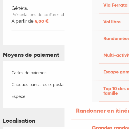
Via Ferrata
Général
Présentations de coiffures et kimonos japonais
À partir de
5,00 €
Vol libre
Randonnées
Moyens de paiement
Multi-activi
Escape game
Cartes de paiement
Chèques bancaires et postaux
Top 10 des a
famille
Espèce
Randonner en itiné
Localisation
Grandes rando