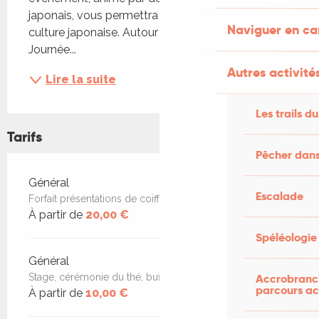
japonais, vous permettra de vous initier à la 
Naviguer en c
culture japonaise. Autour de l‘exposition Japon : 
Journée...
Autres activités
Lire la suite
Les trails du
Tarifs
Pêcher dans
Tarifs 2026
Général
Escalade
Forfait présentations de coiffures, buffet et concert
À partir de
20,00 €
Spéléologie
Général
Stage, cérémonie du thé, buffet ou concert seuls
Accrobranch
parcours ac
À partir de
10,00 €