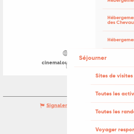
Hébergemen
Hébergement
des Chevau
Hébergement
Séjourner
cinemalouismalle.fr
Sites de visites
Toutes les activ
Signaler une erreur
Toutes les ran
Voyager respo