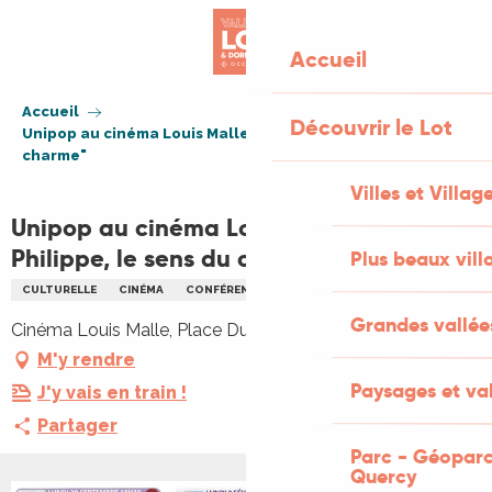
Aller
au
Accueil
contenu
principal
Accueil
Découvrir le Lot
Unipop au cinéma Louis Malle: "Gérard Philippe, le sens du
charme"
Villes et Villag
Unipop au cinéma Louis Malle: "Gérard
Philippe, le sens du charme"
Plus beaux vill
CULTURELLE
CINÉMA
CONFÉRENCE
Grandes vallée
Cinéma Louis Malle, Place Dutours, 46220 Prayssac
M'y rendre
Paysages et val
J'y vais en train !
Partager
Parc - Géoparc
Quercy