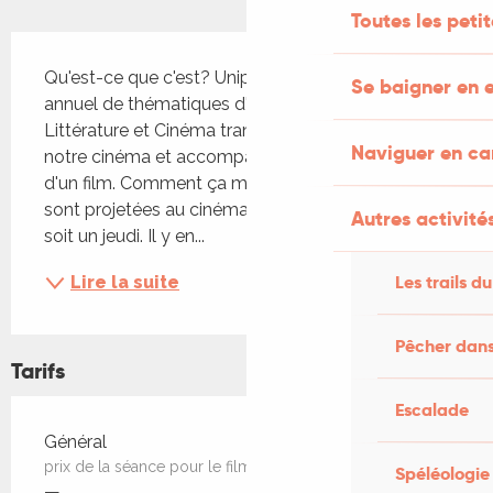
Toutes les peti
Description
Qu'est-ce que c'est? Unipop est un programme 
Se baigner en e
annuel de thématiques d'Histoire ou d'Art, 
Littérature et Cinéma transmis en direct dans 
Naviguer en c
notre cinéma et accompagnés par la projection 
d'un film. Comment ça marche ? Les conférences 
sont projetées au cinéma à 18h30 soit un lundi, 
Autres activités
soit un jeudi. Il y en...
Les trails du
Lire la suite
Pêcher dans
Tarifs
Escalade
Tarifs 2026
Général
prix de la séance pour le film seul
Spéléologie
—