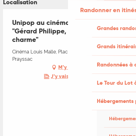
Localisation
Randonner en itiné
Unipop au cinéma Louis Malle:
Grandes rando
"Gérard Philippe, le sens du
charme"
Grands itinérai
Cinéma Louis Malle, Place Dutours, 46220
Prayssac
Randonnées à c
M'y rendre
J'y vais en train !
Le Tour du Lot 
Hébergements 
Hébergemen