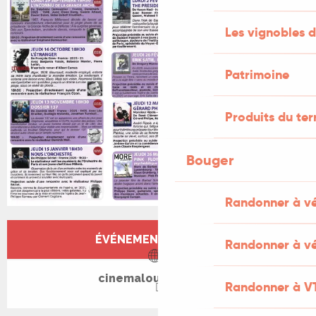
Les vignobles d
Patrimoine
Produits du ter
Bouger
Randonner à v
Ouverture et coordonnées
ÉVÉNEMENT TERMINÉ
Randonner à vé
cinemalouismalle.fr
Randonner à V