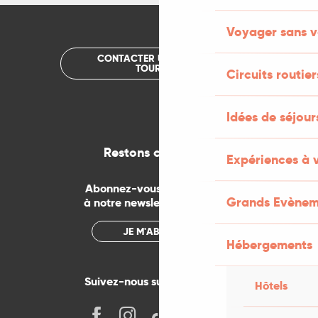
Voyager sans v
CONTACTER UN OFFICE DE
TOURISME
Circuits routier
Idées de séjou
Restons connectés
Expériences à 
Abonnez-vous gratuitement
Grands Evènem
à notre newsletter mensuelle
JE M'ABONNE
Hébergements
Suivez-nous sur les réseaux !
Hôtels