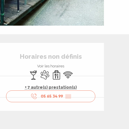
Ouverture et coord
Horaires non définis
Voir les horaires
Bar / Buvette
Animaux acceptés
Vente à emporter
WiFi
+ 7 autre(s) prestation(s)
05 65 34 99
▒▒