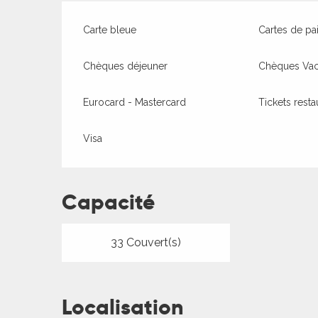
Carte bleue
Cartes de pa
Chèques déjeuner
Chèques Va
Eurocard - Mastercard
Tickets resta
Visa
ages
Capacité
33 Couvert(s)
es
es
Localisation