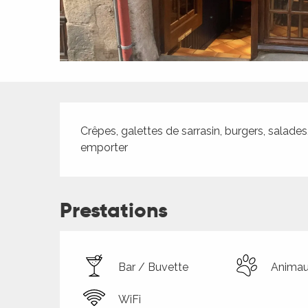
ches,
 et
car
ues
a
Description
ents
Crêpes, galettes de sarrasin, burgers, salades,
es
emporter
ents
es
ités
Prestations
ames
piste
Bar / Buvette
Animau
 faire
WiFi