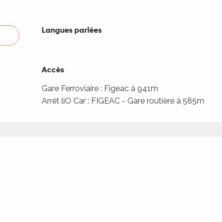
Langues parlées
Langues parlées
Accès
Accès
Gare Ferroviaire : Figeac à 941m
Arrêt liO Car : FIGEAC - Gare routière à 585m