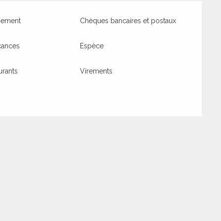
iement
Chèques bancaires et postaux
cances
Espèce
urants
Virements