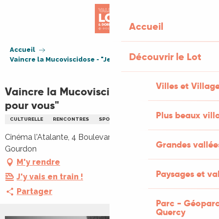
Aller
au
Accueil
contenu
principal
Accueil
Découvrir le Lot
Vaincre la Mucoviscidose - "Je souffle pour vous"
Villes et Villag
Vaincre la Mucoviscidose - "Je souffle
pour vous"
Plus beaux vill
CULTURELLE
RENCONTRES
SPORT
Cinéma l'Atalante, 4 Boulevard des Martyrs, 46300
Grandes vallée
Gourdon
M'y rendre
Paysages et val
J'y vais en train !
Partager
Parc - Géoparc
Quercy