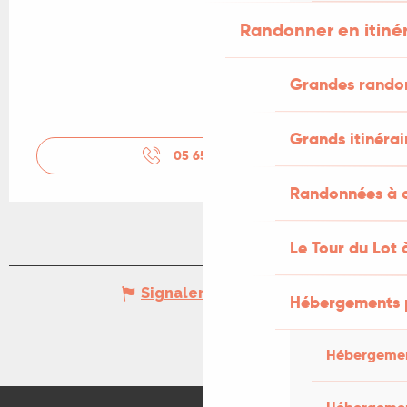
Randonner en itiné
Grandes rando
Grands itinérai
05 65 32 23
▒▒
Randonnées à c
Le Tour du Lot 
Signaler une erreur
Hébergements 
Hébergemen