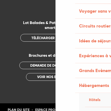
Voyager sans v
Lot Balades & Patrimoines sur votre
Circuits routier
smartphone
TÉLÉCHARGER L'APPLICATION
Idées de séjou
Brochures et documentations
Expériences à 
DEMANDE DE DOCUMENTATION
Grands Evènem
VOIR NOS BROCHURES
Hébergements
Hôtels
-
-
-
-
PLAN DU SITE
ESPACE PRO
PRESSE
PHOTOTHÈQUE