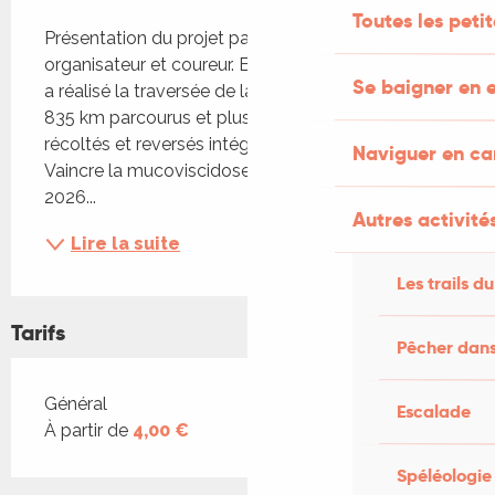
Description
Toutes les peti
Présentation du projet par François Blériot, 
organisateur et coureur. En 2019, François Blériot 
Se baigner en e
a réalisé la traversée de la France en 16 jours avec 
835 km parcourus et plus de 18 879 euros 
récoltés et reversés intégralement à l'association 
Naviguer en c
Vaincre la mucoviscidose. Il remet ça le 25 avril 
2026...
Autres activités
Lire la suite
Les trails du
Tarifs
Pêcher dans
Tarifs 2026
Général
Escalade
À partir de
4,00 €
Spéléologie