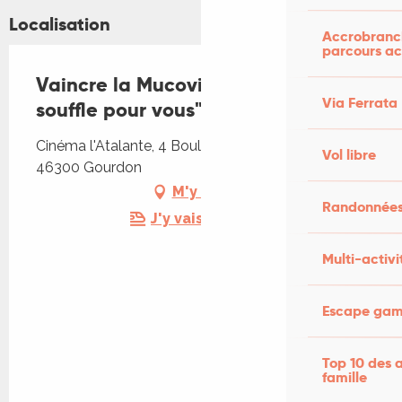
Localisation
Accrobranch
parcours ac
Vaincre la Mucoviscidose - "Je
Via Ferrata
souffle pour vous"
Cinéma l'Atalante, 4 Boulevard des Martyrs,
Vol libre
46300 Gourdon
M'y rendre
Randonnées
J'y vais en train !
Multi-activi
Escape game
Top 10 des a
famille