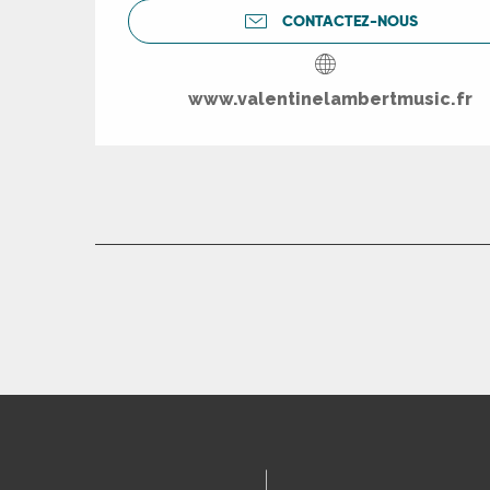
CONTACTEZ-NOUS
www.valentinelambertmusic.fr
R
ts
rs
ns
ue