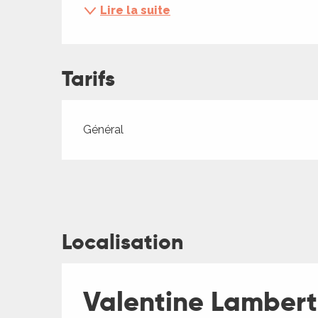
ches,
Lire la suite
 et
car
ues
Tarifs
a
ents
Tarifs 2026
Général
es
ents
es
ités
ames
Localisation
piste
 faire
Valentine Lambert