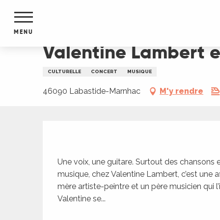
Aller
Accueil
Valentine Lambert en concert Folk Club
au
contenu
MENU
principal
Valentine Lambert e
NTS
MENTS
CULTURELLE
CONCERT
MUSIQUE
S
URS
46090 Labastide-Marnhac
M'y rendre
Description
du Lot
dans
s le
Une voix, une guitare. Surtout des chansons 
musique, chez Valentine Lambert, c’est une af
mère artiste-peintre et un père musicien qui l’in
Valentine se...
e