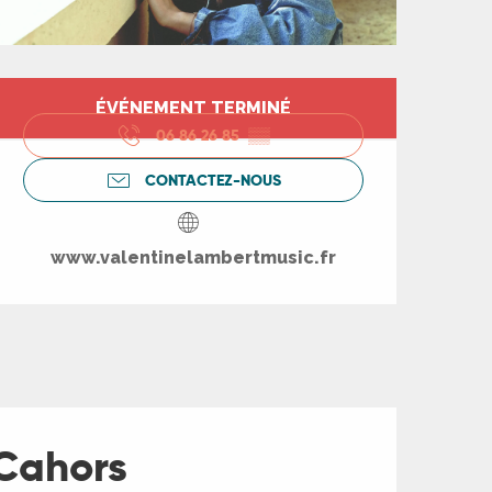
Ouverture et coord
ÉVÉNEMENT TERMINÉ
06 86 26 85
▒▒
CONTACTEZ-NOUS
www.valentinelambertmusic.fr
 Cahors