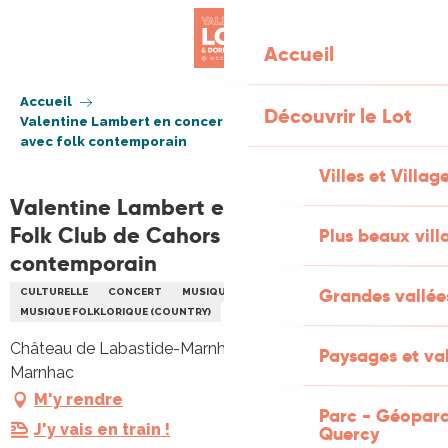
Aller
au
Accueil
contenu
principal
Accueil
Découvrir le Lot
Valentine Lambert en concert pour le Folk Club de Cahors
avec folk contemporain
Villes et Villag
Valentine Lambert en concert pour le
Folk Club de Cahors avec folk
Plus beaux vill
contemporain
Grandes vallée
CULTURELLE
CONCERT
MUSIQUE
MUSIQUE FOLKLORIQUE (COUNTRY)
Château de Labastide-Marnhac, 46090 Labastide-
Paysages et val
Marnhac
M'y rendre
Parc - Géoparc
J'y vais en train !
Quercy