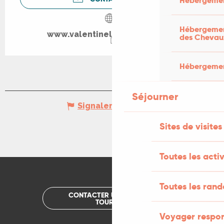
Hébergemen
Hébergement
www.valentinelambertmusic.fr
des Chevau
Hébergement
Séjourner
Signaler une erreur
Sites de visites
Toutes les activ
Toutes les ran
CONTACTER UN OFFICE DE
TOURISME
Voyager respo