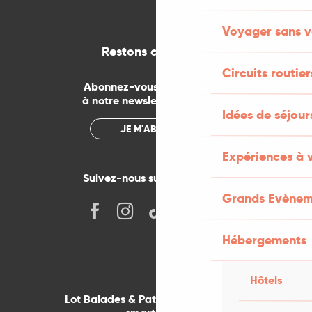
Voyager sans v
Restons connectés
Circuits routier
Abonnez-vous gratuitement
à notre newsletter mensuelle
Idées de séjou
JE M'ABONNE
Expériences à 
Suivez-nous sur les réseaux !
Grands Evènem
Hébergements
Hôtels
Lot Balades & Patrimoines sur votre