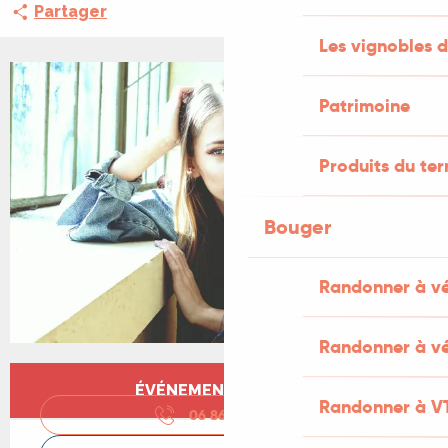
Partager
Les vignobles d
Patrimoine
Produits du ter
Bouger
Randonner à v
Randonner à vé
Ouverture et coordonnées
ÉVÉNEMENT TERMINÉ
Randonner à V
06 86 06 85
▒▒