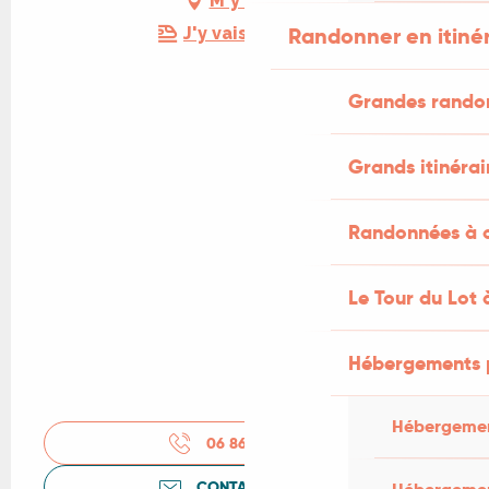
M'y rendre
Randonner en itiné
J'y vais en train !
Grandes rando
Grands itinérai
Randonnées à c
Le Tour du Lot 
Hébergements 
Hébergemen
06 86 06 85
▒▒
CONTACTEZ-NOUS