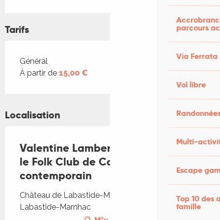
Accrobranch
parcours ac
Tarifs
Via Ferrata
Tarifs 2026
Général
À partir de
15,00 €
Vol libre
Randonnées
Localisation
Multi-activi
Valentine Lambert en concert pour
le Folk Club de Cahors avec folk
Escape game
contemporain
Château de Labastide-Marnhac, 46090
Top 10 des a
famille
Labastide-Marnhac