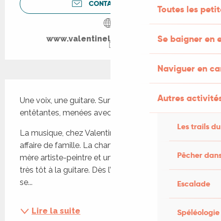
CONTACTEZ-NOUS
Toutes les peti
Se baigner en e
www.valentinelambertmusic.fr
Naviguer en c
Description
Autres activités
Une voix, une guitare. Surtout des chansons 
entêtantes, menées avec générosité et maestria.
Les trails du
La musique, chez Valentine Lambert, c’est une 
affaire de famille. La chanteuse grandit entre une 
Pêcher dans
mère artiste-peintre et un père musicien qui l’initie 
très tôt à la guitare. Dès l’adolescence, Valentine 
se...
Escalade
Lire la suite
Spéléologie