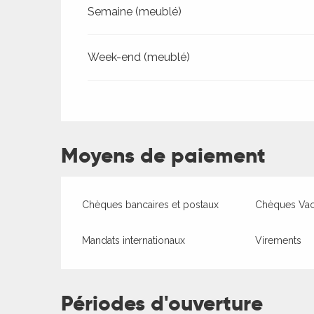
Tarifs 2027
Semaine (meublé)
Week-end (meublé)
Moyens de paiement
Chèques bancaires et postaux
Chèques Va
Mandats internationaux
Virements
ages
es
Périodes d'ouverture