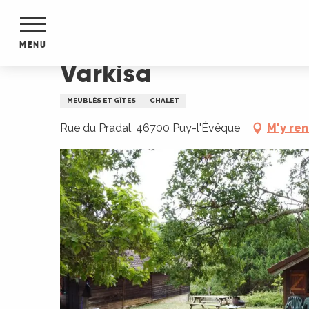
Aller
Accueil
Varkisa
au
contenu
MENU
principal
Varkisa
NTS
MENTS
MEUBLÉS ET GÎTES
CHALET
S
URS
Rue du Pradal, 46700 Puy-l'Évêque
M'y re
du Lot
dans
s le
e