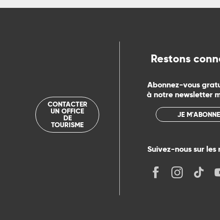
Restons conn
Abonnez-vous grat
à notre newsletter 
CONTACTER
UN OFFICE
JE M'ABONNE
DE
TOURISME
Suivez-nous sur les 
its
r