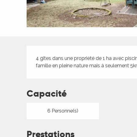
ches,
 et
car
ues
a
Description
ents
4 gîtes dans une propriété de 1 ha avec pis
es
famille en pleine nature mais à seulement 5k
ents
es
ités
Capacité
ames
piste
6 Personne(s)
 faire
Prestations