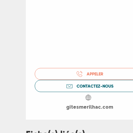
R
APPELER
CONTACTEZ-NOUS
ts
gitesmerilhac.com
rs
ns