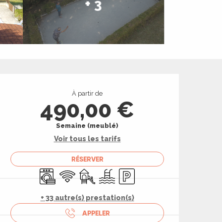
+ 3
Ouverture et coord
À partir de
490,00 €
Semaine (meublé)
Voir tous les tarifs
RÉSERVER
Lave linge
WiFi
Jeux pour enfants / Espace jeux
Piscine
Parking
+ 33 autre(s) prestation(s)
APPELER