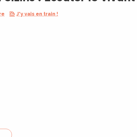
re
J'y vais en train !