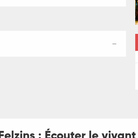
—
 Felzins : Écouter le vivant 