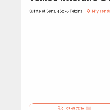
Quinte et Sans, 46270 Felzins
M'y rend
ages
es
es
07 65 72 16
▒▒