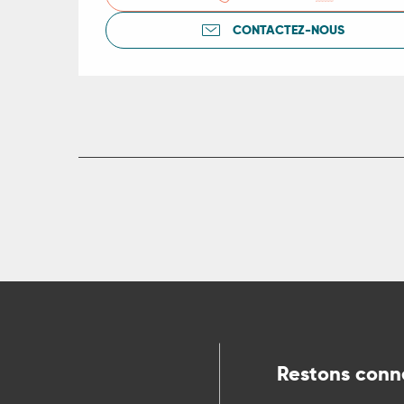
CONTACTEZ-NOUS
R
ts
rs
ns
ue
Restons conn