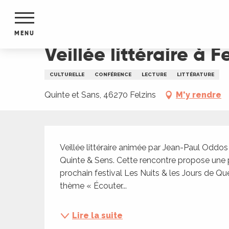
Aller
Accueil
Veillée littéraire à Felzins : Écouter le vi
au
contenu
MENU
principal
Veillée littéraire à F
NTS
MENTS
CULTURELLE
CONFÉRENCE
LECTURE
LITTÉRATURE
S
URS
Quinte et Sans, 46270 Felzins
M'y rendre
Description
du Lot
Veillée littéraire animée par Jean-Paul Oddos e
dans
Quinte & Sens. Cette rencontre propose une p
s le
prochain festival Les Nuits & les Jours de Qu
thème « Écouter...
e
Lire la suite