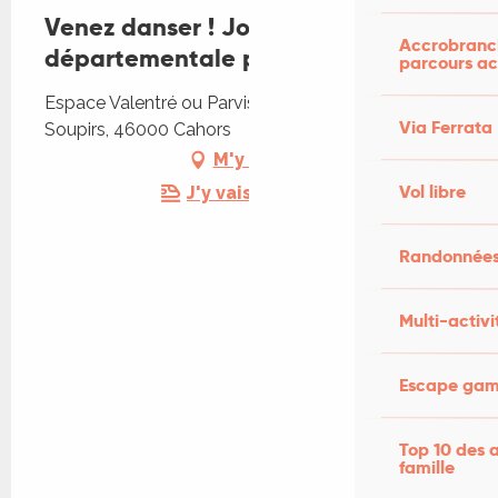
Venez danser ! Journée
Accrobranch
départementale pour la danse
parcours ac
Espace Valentré ou Parvis de la Mairie, Allée des
Via Ferrata
Soupirs, 46000 Cahors
M'y rendre
Vol libre
J'y vais en train !
Randonnées
Multi-activi
Escape game
Top 10 des a
famille