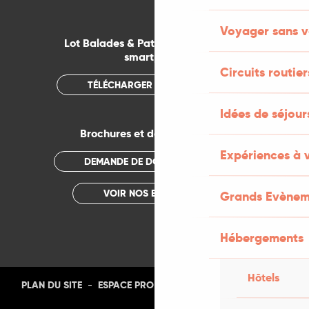
Voyager sans v
Lot Balades & Patrimoines sur votre
smartphone
Circuits routier
TÉLÉCHARGER L'APPLICATION
Idées de séjou
Brochures et documentations
Expériences à 
DEMANDE DE DOCUMENTATION
VOIR NOS BROCHURES
Grands Evènem
Hébergements
Hôtels
-
-
-
-
PLAN DU SITE
ESPACE PRO
PRESSE
PHOTOTHÈQUE