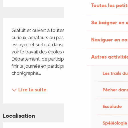
Toutes les peti
Description
Se baigner en e
Gratuit et ouvert à toutes et tous Que vous soyez 
curieux, amateurs ou passionnés, venez regarder, 
Naviguer en c
essayer… et surtout danser ! ce sera l'occasion de 
voir le travail des écoles de dans du 
Autres activités
Département, de participer à des ateliers et de 
finir la journée en participant à un bal avec la 
Les trails du
chorégraphe...
Pêcher dans
Lire la suite
Escalade
Localisation
Spéléologie