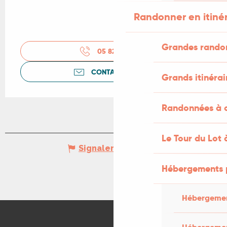
Randonner en itiné
Grandes rando
05 82 11 05
▒▒
CONTACTEZ-NOUS
Grands itinérai
Randonnées à c
Le Tour du Lot 
Signaler une erreur
Hébergements 
Hébergemen