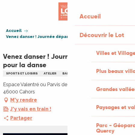
Aller
au
Accueil
contenu
principal
Accueil
Découvrir le Lot
Venez danser ! Journée départementale pour la danse
Villes et Villag
Venez danser ! Journée départementale
pour la danse
Plus beaux vill
SPORTS ET LOISIRS
ATELIER
BAL
SPECTACLE
DANSE
Espace Valentré ou Parvis de la Mairie, Allée des Soupirs,
Grandes vallée
46000 Cahors
M'y rendre
Paysages et val
J'y vais en train !
Partager
Parc - Géoparc
Quercy