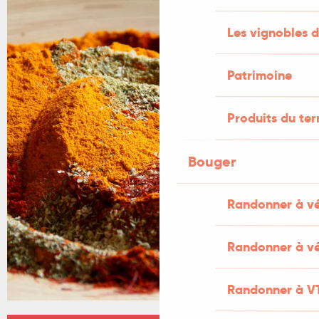
Les vignobles d
Patrimoine
Produits du ter
Bouger
Randonner à v
Randonner à vé
Randonner à V