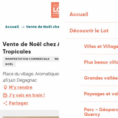
Aller
au
Accueil
contenu
principal
Accueil
Vente de Noël chez Aromatiques Tropicales
Découvrir le Lot
Vente de Noël chez Aromatiques
Villes et Villag
Tropicales
MANIFESTATION COMMERCIALE
MARCHÉ THÉMATIQUE
GASTRONOMIE
Plus beaux vill
NOËL
Place du village, Aromatiques Tropicales, Place du village,
Grandes vallée
46340 Dégagnac
M'y rendre
Paysages et val
J'y vais en train !
Partager
Parc - Géoparc
Quercy