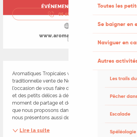
Ouverture et coordonnées
Toutes les peti
ÉVÉNEMENT TERMINÉ
05 65 41 65
▒▒
Se baigner en e
www.aromatiques.com
Naviguer en c
Autres activités
Description
Aromatiques Tropicales vous invite à sa 
Les trails du
traditionnelle vente de Noël. Une jolie fête et 
l'occasion de vous faire découvrir des nouveautés 
et des petits délices à déguster ! C'est un 
Pêcher dans
moment de partage et de découvertes culinaires 
que nous proposons dans le cadre de Noël où 
Escalade
nous présentons aussi des...
Lire la suite
Spéléologie