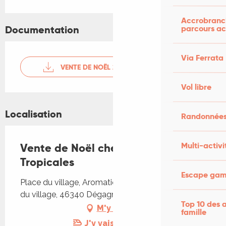
Accrobranch
parcours ac
Documentation
Via Ferrata
VENTE DE NOËL 2025 - 1
Vol libre
Localisation
Randonnées
Multi-activi
Vente de Noël chez Aromatiques
Tropicales
Escape game
Place du village, Aromatiques Tropicales, Place
du village, 46340 Dégagnac
Top 10 des a
M'y rendre
famille
J'y vais en train !