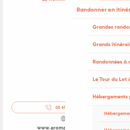
Randonner en itiné
Grandes rando
Grands itinérai
Randonnées à c
Le Tour du Lot 
Hébergements 
05 65 41 65
▒▒
Hébergemen
www.aromatiques.com