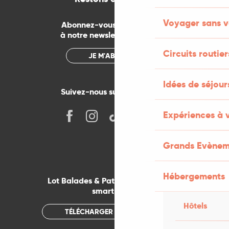
Voyager sans v
Abonnez-vous gratuitement
à notre newsletter mensuelle
Circuits routier
JE M'ABONNE
Idées de séjou
Suivez-nous sur les réseaux !
Expériences à 
Grands Evènem
Hébergements
Lot Balades & Patrimoines sur votre
smartphone
Hôtels
TÉLÉCHARGER L'APPLICATION