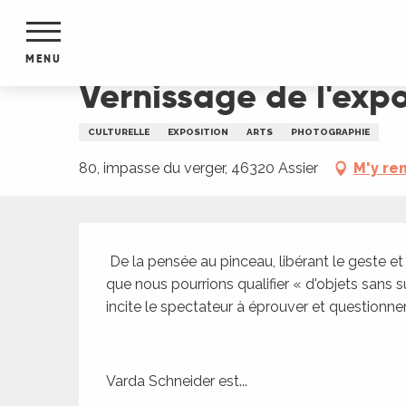
Aller
Accueil
Vernissage de l'exposition de Varda Sch
au
contenu
MENU
principal
Vernissage de l'exp
NTS
MENTS
CULTURELLE
EXPOSITION
ARTS
PHOTOGRAPHIE
S
URS
80, impasse du verger, 46320 Assier
M'y re
Description
du Lot
 De la pensée au pinceau, libérant le geste et multipliant les tentatives de représentations de ce 
dans
que nous pourrions qualifier « d'objets sans su
s le
incite le spectateur à éprouver et questionne
Varda Schneider est...
e