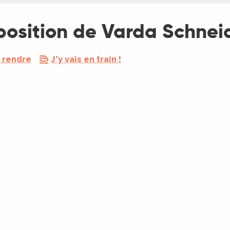
position de Varda Schnei
 rendre
J'y vais en train !