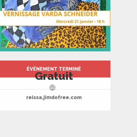
Ouverture et coord
ÉVÉNEMENT TERMINÉ
Gratuit
reissa.jimdofree.com