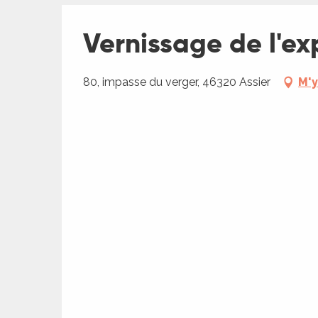
Vernissage de l'ex
ages
80, impasse du verger, 46320 Assier
M'y
es
es