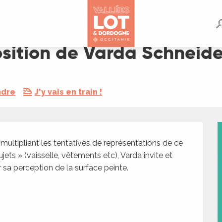
neider
osition de Varda Schneide
ndre
J'y vais en train !
jets » (vaisselle, vêtements etc), Varda invite et 
r sa perception de la surface peinte.