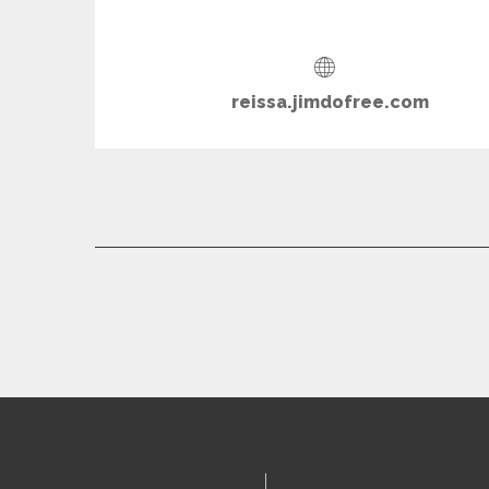
reissa.jimdofree.com
R
ts
rs
ns
ue