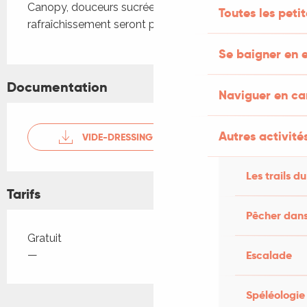
Canopy, douceurs sucrées et salées ainsi que 
Toutes les peti
rafraîchissement seront proposés !
Se baigner en e
Documentation
Naviguer en c
Autres activités
VIDE-DRESSING LAGLEYGEOLLE
Les trails du
Tarifs
Pêcher dans
Tarifs 2026
Gratuit
Escalade
—
Spéléologie