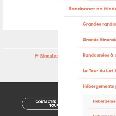
Randonner en itiné
Grandes rando
Grands itinérai
Randonnées à c
Signaler une erreur
Le Tour du Lot 
Hébergements 
Hébergemen
CONTACTER UN OFFICE DE
TOURISME