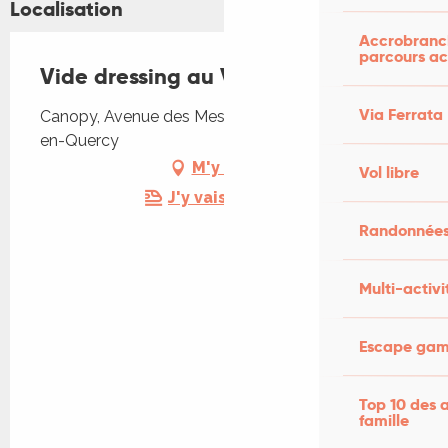
Localisation
Accrobranch
parcours ac
Vide dressing au Vignon en Quercy
Via Ferrata
Canopy, Avenue des Messageries, 46110 Vignon-
en-Quercy
M'y rendre
Vol libre
J'y vais en train !
Randonnées
Multi-activi
Escape game
Top 10 des a
famille