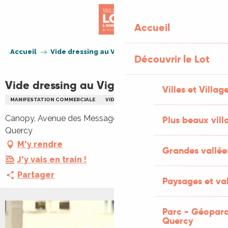
Aller
au
Accueil
contenu
principal
Accueil
Vide dressing au Vignon en Quercy
Découvrir le Lot
Vide dressing au Vignon en Quercy
Villes et Villag
MANIFESTATION COMMERCIALE
VIDE GRENIERS BRADERIE
Canopy, Avenue des Messageries, 46110 Vignon-en-
Plus beaux vill
Quercy
M'y rendre
Grandes vallée
J'y vais en train !
Partager
Paysages et val
Parc - Géoparc
Quercy