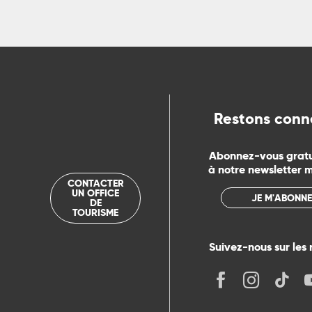
ns
ue
Restons conn
Abonnez-vous grat
à notre newsletter 
CONTACTER
UN OFFICE
JE M'ABONNE
DE
TOURISME
Suivez-nous sur les 
its