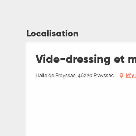
Localisation
ages
Vide-dressing et 
es
Halle de Prayssac, 46220 Prayssac
M'y
es