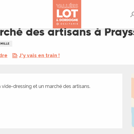
Prayssac
rché des artisans à Pray
AMILLE
dre
J'y vais en train !
 vide-dressing et un marché des artisans.