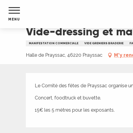
Aller
Accueil
Vide-dressing et marché des artisans à 
au
contenu
MENU
principal
Vide-dressing et ma
NTS
MENTS
MANIFESTATION COMMERCIALE
VIDE GRENIERS BRADERIE
F
S
URS
Halle de Prayssac, 46220 Prayssac
M'y ren
Description
du Lot
Le Comité des fêtes de Prayssac organise un
dans
s le
Concert, foodtruck et buvette.
15€ les 5 mètres pour les exposants.
e