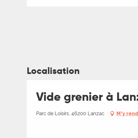
ches,
 et
car
ues
a
ents
es
Localisation
ents
es
ités
Vide grenier à Lan
ames
piste
Parc de Loisirs, 46200 Lanzac
M'y ren
ages
 faire