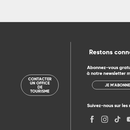
ts
rs
ns
Restons conn
ue
Abonnez-vous grat
à notre newsletter 
CONTACTER
UN OFFICE
JE M'ABONNE
DE
TOURISME
Suivez-nous sur les 
its