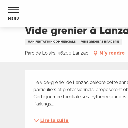
Aller
Accueil
Vide grenier à Lanzac
au
contenu
MENU
principal
Vide grenier à Lanz
NTS
MENTS
MANIFESTATION COMMERCIALE
VIDE GRENIERS BRADERIE
S
URS
Parc de Loisirs, 46200 Lanzac
M'y rendre
Description
du Lot
Le vide-grenier de Lanzac célèbre cette anné
dans
particuliers et professionnels, proposeront ob
s le
Cette journée familiale sera rythmée par des a
Parkings...
e
Lire la suite