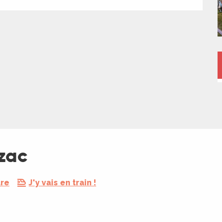
zac
dre
J'y vais en train !