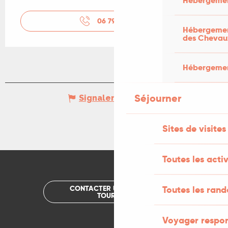
Hébergemen
06 79 35 91
▒▒
Hébergement
des Chevau
Hébergement
Séjourner
Signaler une erreur
Sites de visites
Toutes les activ
CONTACTER UN OFFICE DE
Toutes les ran
TOURISME
Voyager respo