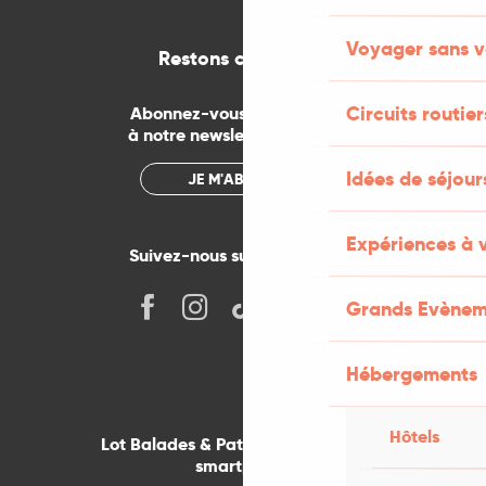
Voyager sans v
Restons connectés
Circuits routier
Abonnez-vous gratuitement
à notre newsletter mensuelle
Idées de séjou
JE M'ABONNE
Expériences à 
Suivez-nous sur les réseaux !
Grands Evènem
Hébergements
Hôtels
Lot Balades & Patrimoines sur votre
smartphone