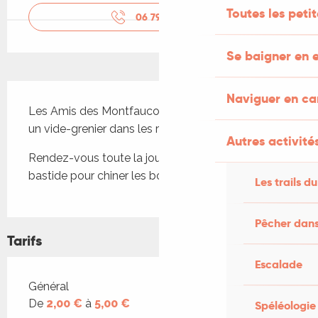
Toutes les peti
06 79 35 91
▒▒
Se baigner en e
Description
Naviguer en c
Les Amis des Montfaucon de France organisent 
un vide-grenier dans les rues du village.
Autres activités
Rendez-vous toute la journée dans les rues de la 
bastide pour chiner les bonnes affaires...
Les trails du
Pêcher dans
Tarifs
Escalade
Tarifs 2026
Général
De
2,00 €
à
5,00 €
Spéléologie