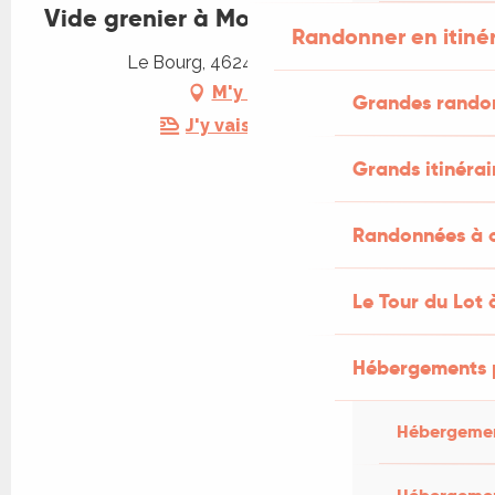
Vide grenier à Montfaucon
Randonner en itiné
Le Bourg, 46240 Montfaucon
M'y rendre
Grandes rando
J'y vais en train !
Grands itinérai
Randonnées à c
Le Tour du Lot 
Hébergements 
Hébergemen