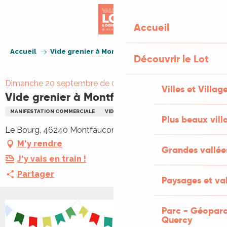
Aller
au
Accueil
contenu
principal
Accueil
Vide grenier à Montfaucon
Découvrir le Lot
Dimanche 20 septembre de 07:30 à 17:00
Villes et Villag
Vide grenier à Montfaucon
MANIFESTATION COMMERCIALE
VIDE GRENIERS BRADERIE
Plus beaux vill
Le Bourg, 46240 Montfaucon
M'y rendre
Grandes vallée
J'y vais en train !
Partager
Paysages et val
Parc - Géoparc
+1 PHOTO
Quercy