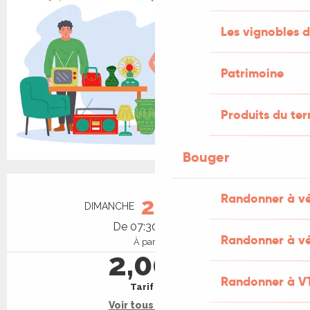
Les vignobles d
Patrimoine
Produits du ter
Bouger
Ouverture et coordonnées
Randonner à v
20
DIMANCHE
SEPTEMBRE
De 07:30 à 17:00
Randonner à vé
À partir de
2,00 €
Randonner à V
Tarif plein
Voir tous les tarifs