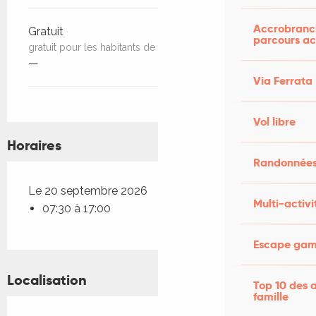
Accrobranch
Gratuit
parcours ac
gratuit pour les habitants de Montfaucon
—
Via Ferrata
Vol libre
Horaires
Randonnées
Le 20 septembre 2026
Multi-activi
07:30 à 17:00
Escape game
Localisation
Top 10 des a
famille