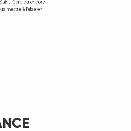
 Saint-Céré ou encore
Les Montgolfiades à
s mettre à l’aise en
Rocamadour
Rocamadour
LIRE LA SUITE
ANCE