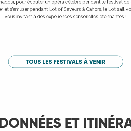
adour, pour écouter un opéra célèbre pendant le festival de
er et s’amuser pendant Lot of Saveurs à Cahors, le Lot sait vou
vous invitant à des expériences sensorielles étonnantes !
Festival de Saint-Céré
c
Festival de 
LIRE LA SUITE
LIRE LA SUITE
TOUS LES FESTIVALS À VENIR
DONNÉES ET ITINÉR