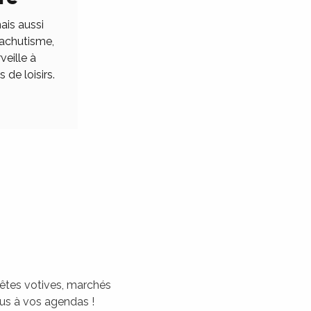
ais aussi
rachutisme,
veille à
 de loisirs.
 fêtes votives, marchés
tous à vos agendas !