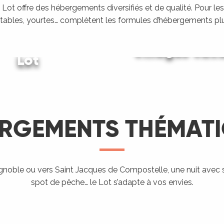
Lot offre des hébergements diversifiés et de qualité. Pour les
tables, yourtes… complètent les formules d’hébergements plu
ing dans le
Villages vac
Lot
Gîtes et locations
LIRE LA SUITE
LIRE LA SUITE
LIRE LA SUITE
RGEMENTS THÉMAT
Hébergement
proposant
l’accueil des
ignoble ou vers Saint Jacques de Compostelle, une nuit avec 
Aires de
Hé
spot de pêche… le Lot s’adapte à vos envies.
ndo Etape
Chevaux
campings-car
ra
LIRE LA SUITE
LIRE LA SUITE