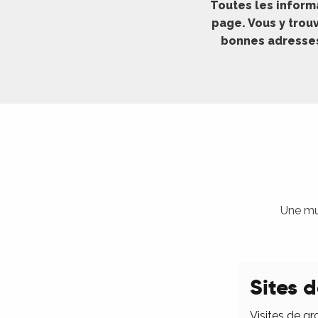
Toutes les inform
ches,
page. Vous y trouv
 et
bonnes adresses 
car
ues
a
ents
es
ents
es
ités
Une mul
ames
piste
Sites d
 faire
Visites de gr