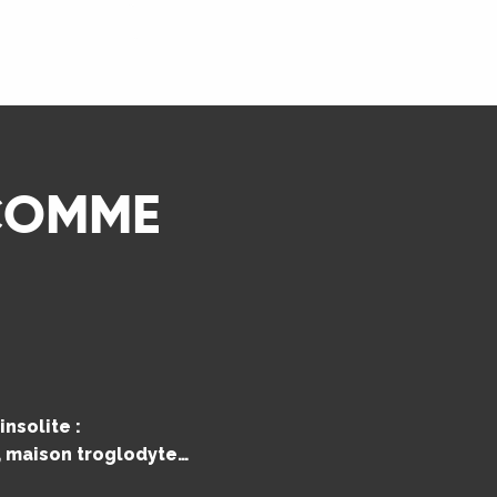
LIRE LA SUITE
 COMME
nsolite :
e, maison troglodyte…