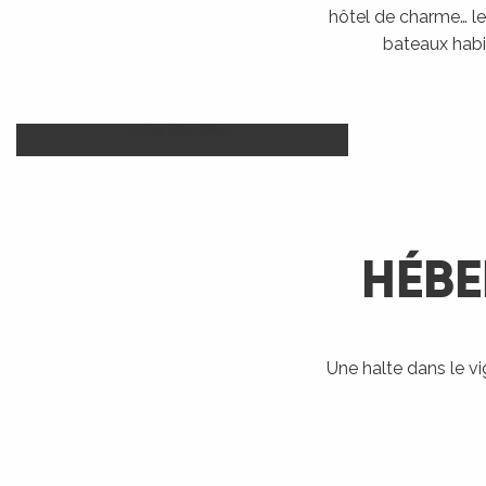
hôtel de charme… le 
bateaux habi
Camp
Hôtels
LIRE LA SUITE
HÉBE
R
ts
Une halte dans le v
Bateaux
Accueil Vélo
Ra
habitables
rs
LIRE LA SUITE