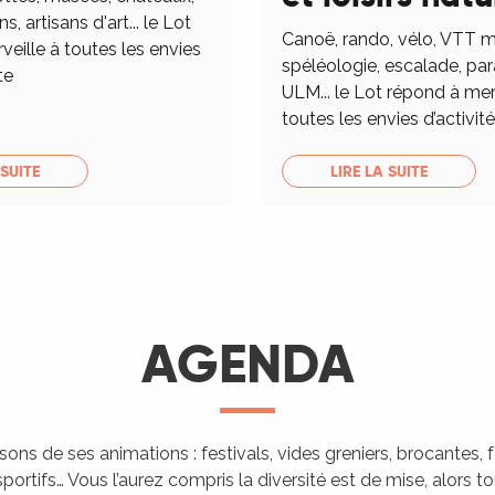
ns, artisans d'art... le Lot
Canoë, rando, vélo, VTT m
eille à toutes les envies
spéléologie, escalade, pa
te
ULM... le Lot répond à mer
toutes les envies d’activités
 SUITE
LIRE LA SUITE
AGENDA
isons de ses animations : festivals, vides greniers, brocantes,
portifs… Vous l’aurez compris la diversité est de mise, alors 