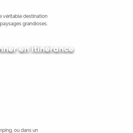
 véritable destination
s paysages grandioses.
ner en itinérance
 en car et en train
amping, ou dans un