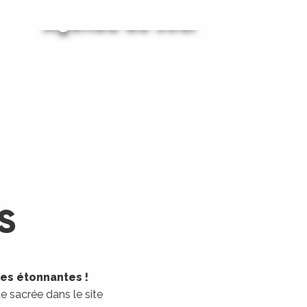
Agenda du Jour
Agenda du Week-End
LIRE LA SUITE
LIRE LA SUITE
S
les étonnantes !
 sacrée dans le site