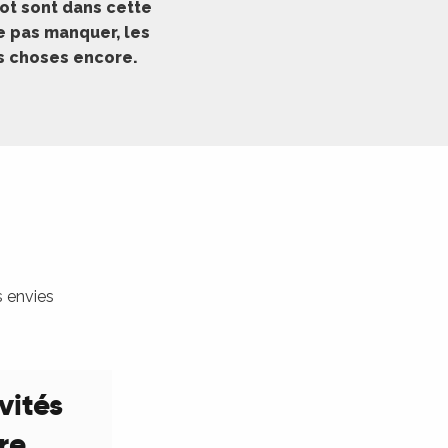
ot sont dans cette
ne pas manquer, les
es choses encore.
s envies
vités
ure