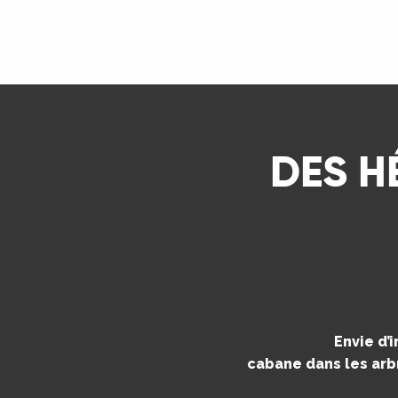
ns
LIRE LA SUITE
ue
DES H
Envie d’
cabane dans les arbr