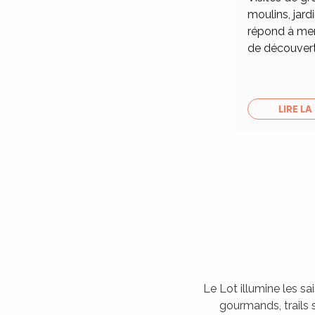
moulins, jardi
répond à merv
de découver
LIRE LA
Le Lot illumine les sa
gourmands, trails s