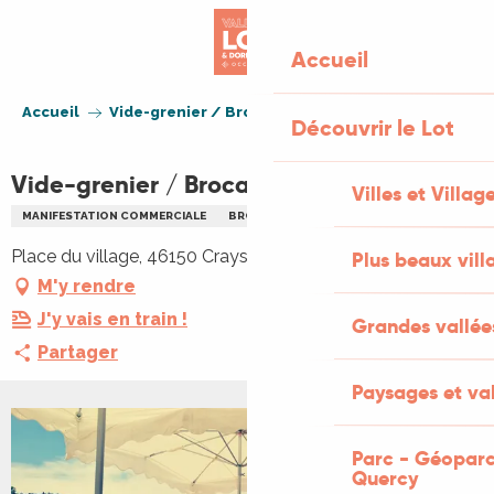
Aller
au
Accueil
contenu
principal
Accueil
Vide-grenier / Brocante à Crayssac
Découvrir le Lot
Vide-grenier / Brocante à Crayssac
Villes et Villag
MANIFESTATION COMMERCIALE
BROCANTE
VIDE GRENIERS BRADERIE
Place du village, 46150 Crayssac
Plus beaux vill
M'y rendre
J'y vais en train !
Grandes vallée
Partager
Paysages et val
Parc - Géoparc
Quercy