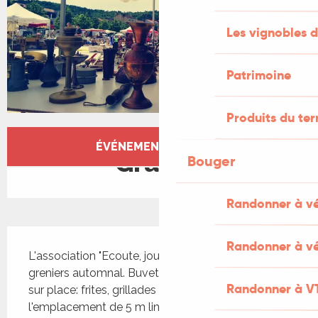
Les vignobles d
Patrimoine
Produits du ter
Ouverture et coordonnées
ÉVÉNEMENT TERMINÉ
Gratuit
Bouger
Randonner à v
Description
Randonner à vé
L'association "Ecoute, joue, vis" organise ce vide-
greniers automnal. Buvette et petite restauration 
Randonner à V
sur place: frites, grillades EXPOSANTS : 10 € 
l'emplacement de 5 m linéaire et 6 € les 3 m