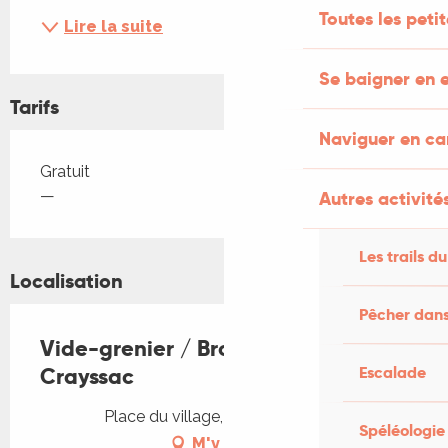
Toutes les peti
Lire la suite
Se baigner en e
Tarifs
Naviguer en c
Tarifs 2026
Gratuit
—
Autres activités
Les trails du
Localisation
Pêcher dans
Vide-grenier / Brocante à
Escalade
Crayssac
Place du village, 46150 Crayssac
Spéléologie
M'y rendre