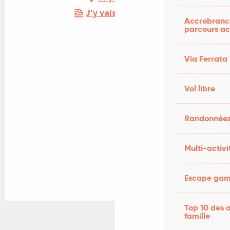
J'y vais en train !
Accrobranch
parcours ac
Via Ferrata
Vol libre
Randonnées
Multi-activi
Escape game
Top 10 des a
famille