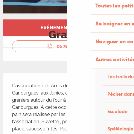
Toutes les peti
Ouverture et coordonnées
Se baigner en e
ÉVÉNEMENT TERMINÉ
Gratuit
Naviguer en c
06 78 08 65
▒▒
Autres activités
Description
Les trails du
L'association des Amis du four à pain de 
Canourgues, aux Junies, organise son vide-
Pêcher dans
greniers autour du four à pain du hameau de 
Canourgues. A cette occasion une fournée de 
Escalade
pain sera réalisée par les bénévoles de 
l'association. Buvette , petite restauration sur 
Spéléologie
place: saucisse frites. Pour les...