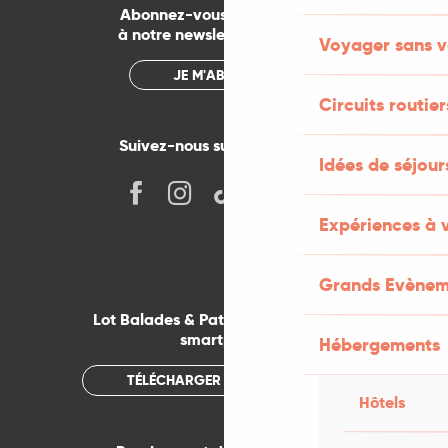
Abonnez-vous gratuitement
à notre newsletter mensuelle
Voyager sans v
JE M'ABONNE
Circuits routier
Suivez-nous sur les réseaux !
Idées de séjou
Expériences à 
Grands Evènem
Lot Balades & Patrimoines sur votre
smartphone
Hébergements
TÉLÉCHARGER L'APPLICATION
Hôtels