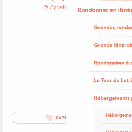
J'y vais en train !
Randonner en itiné
Grandes rando
Grands itinérai
Randonnées à c
Le Tour du Lot 
Hébergements 
Hébergemen
06 78 08 65
▒▒