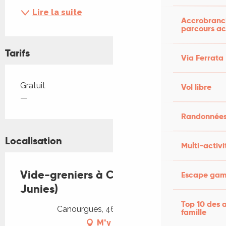
Lire la suite
Accrobranch
parcours ac
Tarifs
Via Ferrata
Tarifs 2026
Gratuit
Vol libre
—
Randonnées
Localisation
Multi-activi
Vide-greniers à Canourgues (Les
Escape game
Junies)
Top 10 des a
Canourgues, 46150 Les Junies
famille
M'y rendre