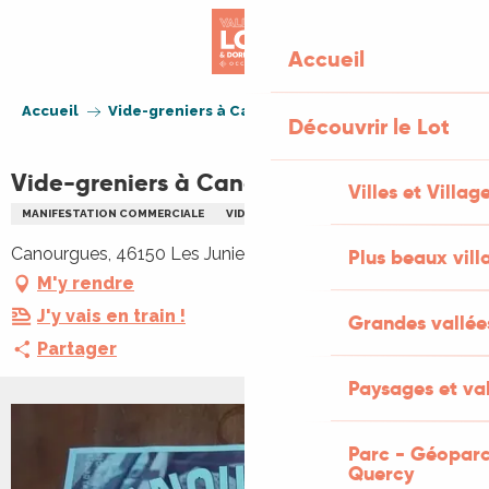
Aller
au
Accueil
contenu
principal
Accueil
Vide-greniers à Canourgues (Les Junies)
Découvrir le Lot
Vide-greniers à Canourgues (Les Junies)
Villes et Villag
MANIFESTATION COMMERCIALE
VIDE GRENIERS BRADERIE
Canourgues, 46150 Les Junies
Plus beaux vill
M'y rendre
J'y vais en train !
Grandes vallée
Partager
Paysages et val
Parc - Géoparc
Quercy