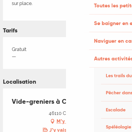
sur place.
Toutes les peti
Se baigner en e
Tarifs
Naviguer en c
Tarifs 2026
Gratuit
—
Autres activités
Les trails du
Localisation
Pêcher dans
Vide-greniers à Carennac
Escalade
46110 Carennac
M'y rendre
Spéléologie
J'y vais en train !