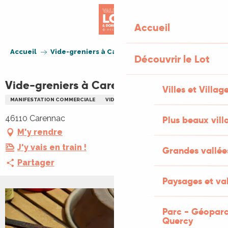
Aller
au
Accueil
contenu
principal
Accueil
Vide-greniers à Carennac
Découvrir le Lot
Vide-greniers à Carennac
Villes et Villag
MANIFESTATION COMMERCIALE
VIDE GRENIERS BRADERIE
46110 Carennac
Plus beaux vill
M'y rendre
J'y vais en train !
Grandes vallée
Partager
Paysages et val
Parc - Géoparc
Quercy