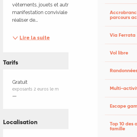
vêtements, jouets et autres trésors à chiner. Cette 
Accrobranch
manifestation conviviale permet aux visiteurs de 
parcours ac
réaliser de...
Via Ferrata
Lire la suite
Vol libre
Tarifs
Randonnées
Tarifs 2026
Gratuit
Multi-activi
exposants 2 euros le m
—
Escape game
Localisation
Top 10 des a
famille