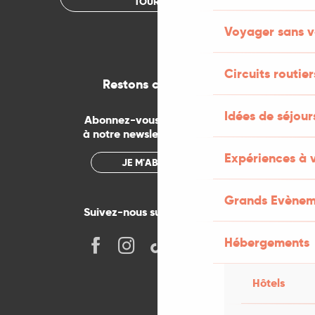
TOURISME
Voyager sans v
Circuits routier
Restons connectés
Idées de séjou
Abonnez-vous gratuitement
à notre newsletter mensuelle
Expériences à 
JE M'ABONNE
Grands Evènem
Suivez-nous sur les réseaux !
Hébergements
Hôtels