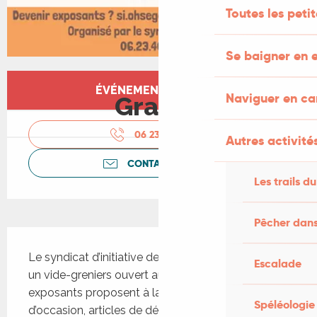
Toutes les peti
Se baigner en e
Ouverture et coordonnées
ÉVÉNEMENT TERMINÉ
Naviguer en c
Gratuit
06 23 40 66
▒▒
Autres activités
CONTACTEZ-NOUS
Les trails du
Pêcher dans
Description
Le syndicat d’initiative de Latronquière organise 
Escalade
un vide-greniers ouvert aux particuliers. Les 
exposants proposent à la vente des objets 
Spéléologie
d’occasion, articles de décoration, livres, 