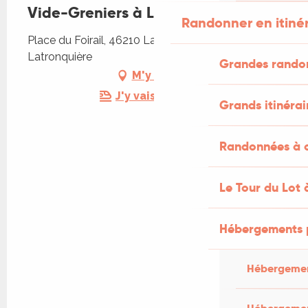
Vide-Greniers à Latronquière
Randonner en itiné
Place du Foirail, 46210 Latronquière, 46210
Latronquière
Grandes rando
M'y rendre
J'y vais en train !
Grands itinérai
Randonnées à c
Le Tour du Lot 
Hébergements 
Hébergemen