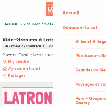
Aller
au
Accueil
contenu
principal
Accueil
Vide-Greniers à Latronquière
Découvrir le Lot
Vide-Greniers à Latronquière
Villes et Villag
MANIFESTATION COMMERCIALE
VIDE GRENIERS BRADERIE
Place du Foirail, 46210 Latronquière, 46210 Latronquière
Plus beaux vill
M'y rendre
J'y vais en train !
Grandes vallée
Partager
Paysages et val
Parc - Géoparc
Quercy