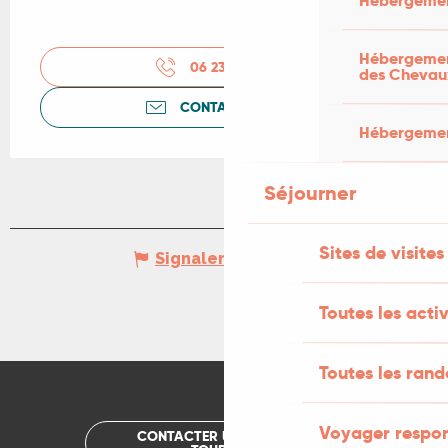
Hébergemen
Hébergement
06 23 40 66
▒▒
des Chevau
CONTACTEZ-NOUS
Hébergement
Séjourner
Sites de visites
Signaler une erreur
Toutes les activ
Toutes les ran
Voyager respo
CONTACTER UN OFFICE DE