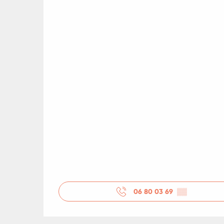
ages
es
es
06 80 03 69
▒▒