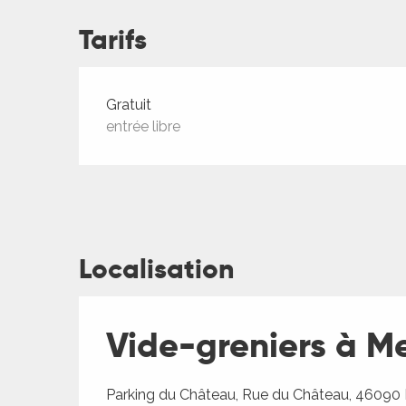
ches,
Tarifs
 et
car
ues
Tarifs 2026
Gratuit
a
entrée libre
ents
es
ents
es
ités
Localisation
ames
piste
Vide-greniers à M
 faire
Parking du Château, Rue du Château, 46090