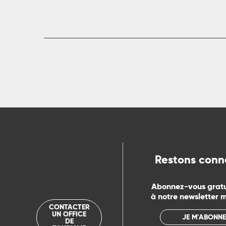
R
ts
rs
ns
Restons conn
ue
Abonnez-vous grat
à notre newsletter 
CONTACTER
UN OFFICE
JE M'ABONNE
DE