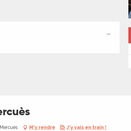
—
ercuès
 Mercuès
M'y rendre
J'y vais en train !