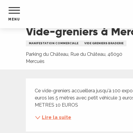
Aller
Accueil
Vide-greniers à Mercuès
au
contenu
MENU
principal
Vide-greniers à Mer
NTS
MENTS
MANIFESTATION COMMERCIALE
VIDE GRENIERS BRADERIE
S
URS
Parking du Château, Rue du Château, 46090
Mercuès
Description
du Lot
dans
Ce vide-greniers accueillera jusqu'à 100 expo
s le
euros les 5 mètres avec petit véhicule 3 eu
METRES 10 EUROS
Lire la suite
e