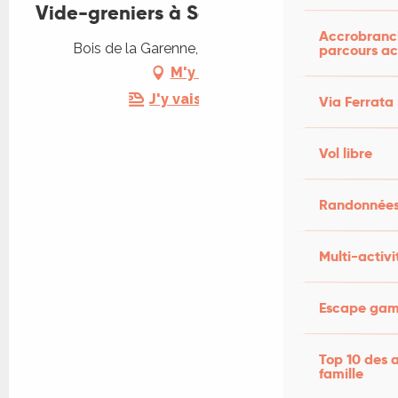
Vide-greniers à Saint-Projet
Accrobranch
Bois de la Garenne, 46300 Saint-Projet
parcours ac
M'y rendre
J'y vais en train !
Via Ferrata
Vol libre
Randonnées
Multi-activi
Escape game
Top 10 des a
famille