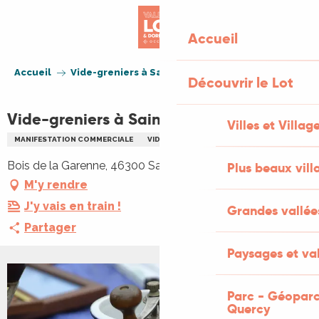
Aller
au
Accueil
contenu
principal
Accueil
Vide-greniers à Saint-Projet
Découvrir le Lot
Vide-greniers à Saint-Projet
Villes et Villag
MANIFESTATION COMMERCIALE
VIDE GRENIERS BRADERIE
Bois de la Garenne, 46300 Saint-Projet
Plus beaux vill
M'y rendre
J'y vais en train !
Grandes vallée
Partager
Paysages et val
Parc - Géoparc
Quercy