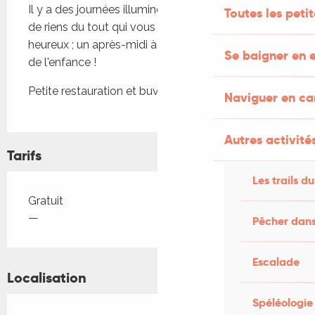
Il y a des journées illuminées de petites choses, 
Toutes les peti
de riens du tout qui vous rendent incroyablement 
heureux ; un après-midi à chiner, un jouet qui surgit 
Se baigner en e
de l'enfance !
Petite restauration et buvette sur place
Naviguer en c
Autres activités
Tarifs
Les trails du
Tarifs 2026
Gratuit
—
Pêcher dans
Escalade
Localisation
Spéléologie