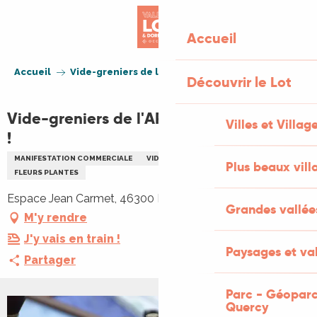
Aller
au
Accueil
contenu
principal
Accueil
Vide-greniers de l'APE du Vigan . Annulé !
Découvrir le Lot
Vide-greniers de l'APE du Vigan . Annulé
Villes et Villag
!
MANIFESTATION COMMERCIALE
VIDE GRENIERS BRADERIE
FAMILLE
Plus beaux vill
FLEURS PLANTES
Espace Jean Carmet, 46300 Le Vigan
Grandes vallée
M'y rendre
J'y vais en train !
Paysages et val
Partager
Parc - Géoparc
Quercy