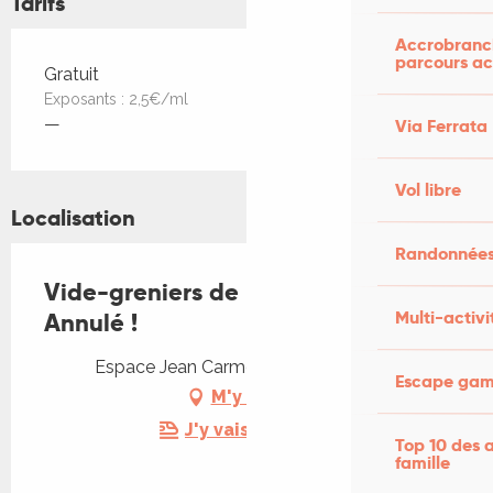
Tarifs
Accrobranch
parcours ac
Tarifs 2026
Gratuit
Exposants : 2,5€/ml
—
Via Ferrata
Vol libre
Localisation
Randonnées
Vide-greniers de l'APE du Vigan .
Multi-activi
Annulé !
Espace Jean Carmet, 46300 Le Vigan
Escape game
M'y rendre
J'y vais en train !
Top 10 des a
famille