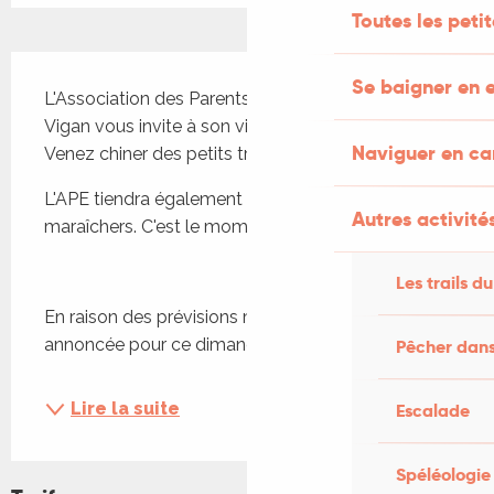
Toutes les peti
Description
Se baigner en e
L'Association des Parents d'Élèves des écoles du 
Vigan vous invite à son vide-greniers annuel. 
Naviguer en c
Venez chiner des petits trésors !
L'APE tiendra également un stand de plants 
Autres activités
maraîchers. C'est le moment de préparer le jardin !
Les trails du
En raison des prévisions météorologiques 
annoncée pour ce dimanche, nous...
Pêcher dans
Lire la suite
Escalade
Spéléologie