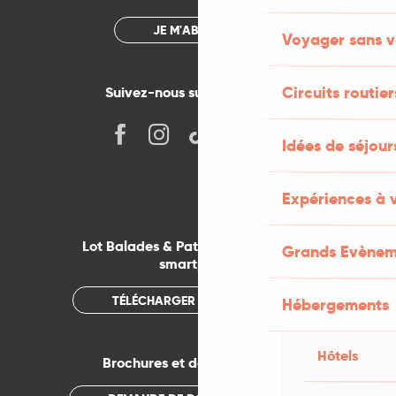
JE M'ABONNE
Voyager sans v
Circuits routier
Suivez-nous sur les réseaux !
Idées de séjou
Expériences à 
Lot Balades & Patrimoines sur votre
Grands Evènem
smartphone
TÉLÉCHARGER L'APPLICATION
Hébergements
Hôtels
Brochures et documentations