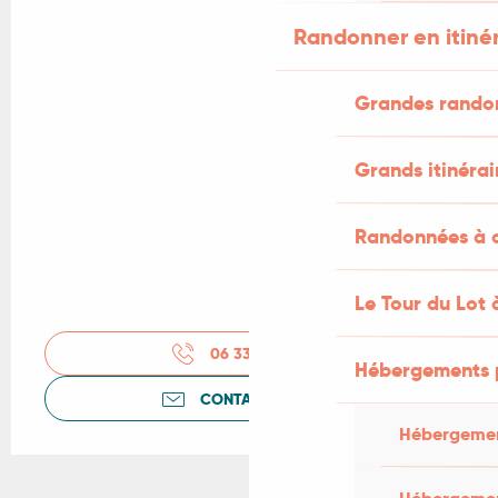
Randonner en itiné
Grandes rando
Grands itinérai
Randonnées à c
Le Tour du Lot 
06 33 84 60
▒▒
Hébergements 
CONTACTEZ-NOUS
Hébergemen