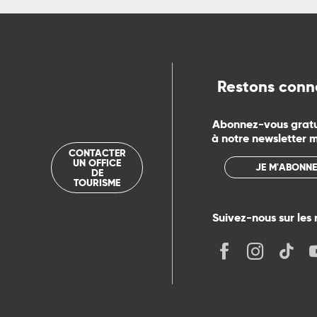
ue
Restons conn
Abonnez-vous grat
à notre newsletter 
CONTACTER
UN OFFICE
JE M'ABONNE
DE
TOURISME
Suivez-nous sur les 
its