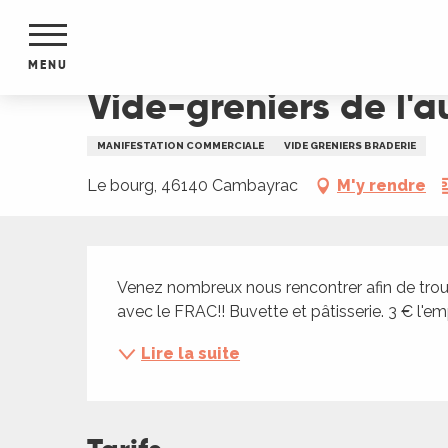
Aller
Accueil
Vide-greniers de l'automne à Cambayra
au
contenu
MENU
principal
Vide-greniers de l
NTS
MENTS
MANIFESTATION COMMERCIALE
VIDE GRENIERS BRADERIE
S
URS
Le bourg, 46140 Cambayrac
M'y rendre
Description
du Lot
Venez nombreux nous rencontrer afin de trouv
dans
avec le FRAC!! Buvette et pâtisserie. 3 € l'
s le
Lire la suite
e