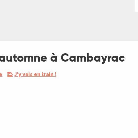
l'automne à Cambayrac
e
J'y vais en train !