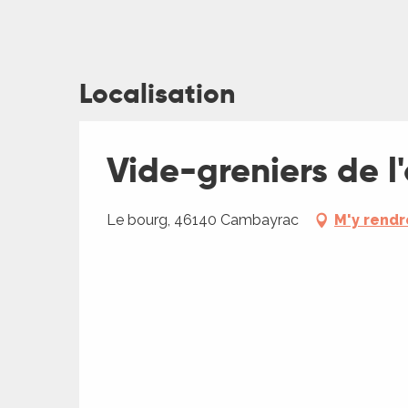
Localisation
ages
Vide-greniers de 
es
es
Le bourg, 46140 Cambayrac
M'y rendr