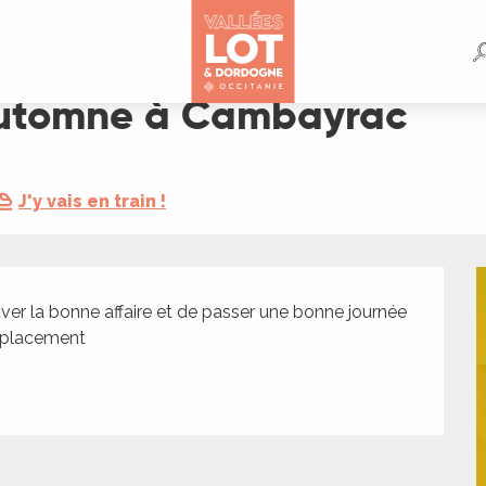
c
'automne à Cambayrac
J'y vais en train !
er la bonne affaire et de passer une bonne journée 
emplacement