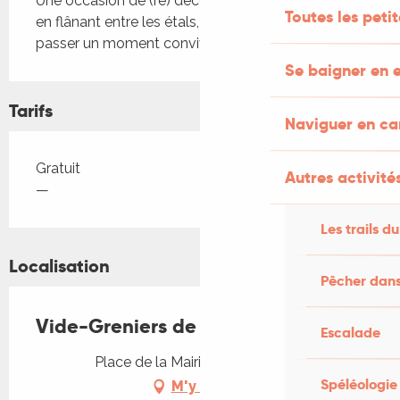
Une occasion de (re) découvrir le bourg de Milhac, 
Toutes les peti
en flânant entre les étals, d'observer, de chiner, de 
passer un moment convivial.
Se baigner en e
Tarifs
Naviguer en c
Tarifs 2026
Gratuit
Autres activités
—
Les trails du
Localisation
Pêcher dans
Vide-Greniers de Milhac
Escalade
Place de la Mairie, 46300 Milhac
Spéléologie
M'y rendre