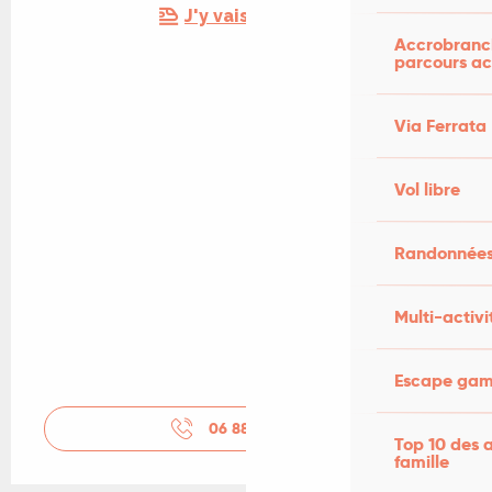
J'y vais en train !
Accrobranch
parcours ac
Via Ferrata
Vol libre
Randonnées
Multi-activi
Escape game
06 88 75 60
▒▒
Top 10 des a
famille