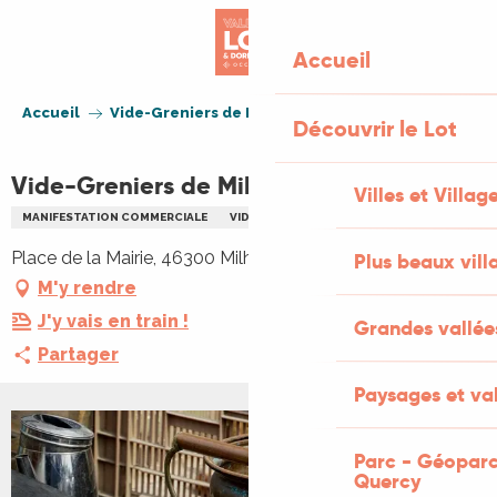
Aller
au
Accueil
contenu
principal
Accueil
Vide-Greniers de Milhac
Découvrir le Lot
Vide-Greniers de Milhac
Villes et Villag
MANIFESTATION COMMERCIALE
VIDE GRENIERS BRADERIE
FAMILLE
Place de la Mairie, 46300 Milhac
Plus beaux vill
M'y rendre
J'y vais en train !
Grandes vallée
Partager
Paysages et val
Parc - Géoparc
Quercy