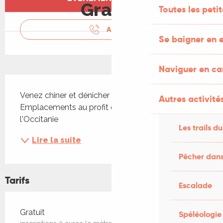
Gratuit
Toutes les peti
APPELER
Se baigner en e
Naviguer en c
Description
Venez chiner et dénicher l'objet rare au Drauzou ! 
Autres activités
Emplacements au profit des Restos du Cœur de 
l'Occitanie
Les trails du
Lire la suite
Pêcher dans
Tarifs
Escalade
Tarifs 2026
Gratuit
Spéléologie