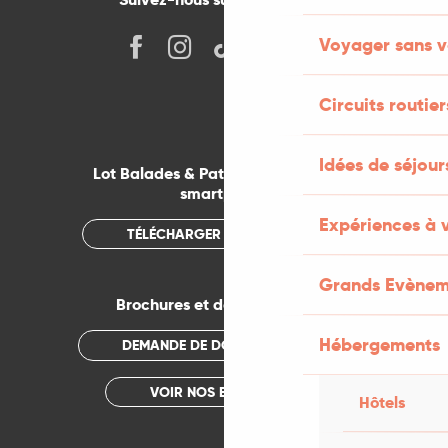
Voyager sans v
Circuits routier
Idées de séjou
Lot Balades & Patrimoines sur votre
smartphone
Expériences à 
TÉLÉCHARGER L'APPLICATION
Grands Evènem
Brochures et documentations
Hébergements
DEMANDE DE DOCUMENTATION
VOIR NOS BROCHURES
Hôtels