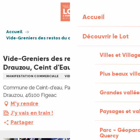
Aller
au
Accueil
contenu
principal
Accueil
Découvrir le Lot
Vide-Greniers des restos du coeur au Drauzou, Ceint d'Eau
Villes et Villag
Vide-Greniers des restos du coeur au
Drauzou, Ceint d'Eau
Plus beaux vill
MANIFESTATION COMMERCIALE
VIDE GRENIERS BRADERIE
Commune de Ceint-d'eau, Parking du Restaurant Le
Grandes vallée
Drauzou, 46100 Figeac
M'y rendre
Paysages et val
J'y vais en train !
Partager
Parc - Géoparc
Quercy