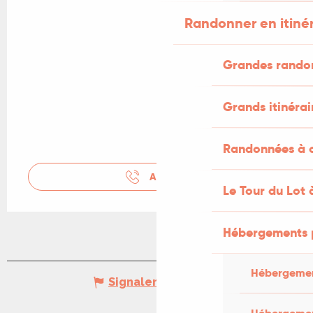
Randonner en itiné
Grandes rando
Grands itinérai
Randonnées à c
APPELER
Le Tour du Lot 
Hébergements 
Hébergemen
Signaler une erreur