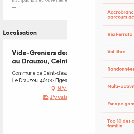
inscriptions 2 euros le mètre
—
Accrobranch
parcours ac
Localisation
Via Ferrata
Vide-Greniers des restos du coeur
Vol libre
au Drauzou, Ceint d'Eau
Randonnées
Commune de Ceint-d'eau, Parking du Restaurant
Le Drauzou, 46100 Figeac
Multi-activi
M'y rendre
J'y vais en train !
Escape game
Top 10 des a
famille