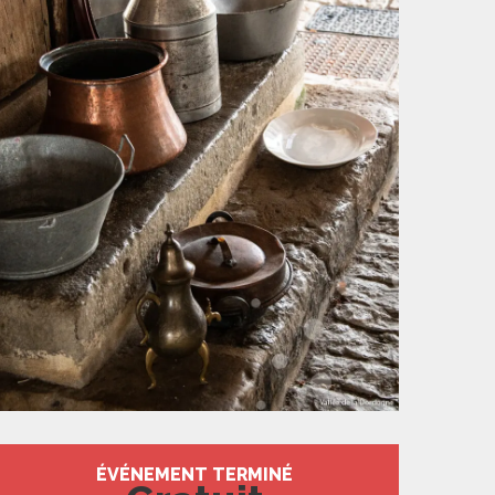
Ouverture et coord
ÉVÉNEMENT TERMINÉ