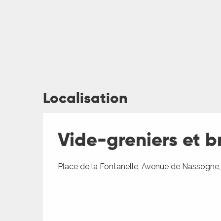
Localisation
ages
Vide-greniers et b
es
es
Place de la Fontanelle, Avenue de Nassogne