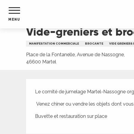
Aller
Accueil
Vide-greniers et brocante à Martel
au
contenu
MENU
principal
Vide-greniers et br
NTS
MENTS
MANIFESTATION COMMERCIALE
BROCANTE
VIDE GRENIERS
S
URS
Place de la Fontanelle, Avenue de Nassogne,
46600 Martel
Description
du Lot
dans
Le comité de jumelage Martel-Nassogne organ
s le
 Venez chiner ou vendre les objets dont vous n'
Buvette et restauration sur place
e