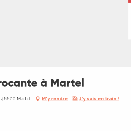
rocante à Martel
, 46600 Martel
M'y rendre
J'y vais en train !