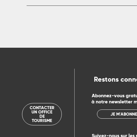
rs
ns
ue
Restons conn
Abonnez-vous grat
à notre newsletter 
CONTACTER
UN OFFICE
JE M'ABONNE
DE
TOURISME
Suivez-nous sur les 