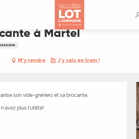
ocante à Martel
 BRADERIE
M'y rendre
J'y vais en train !
ise son vide-greniers et sa brocante.
avez plus l'utilité! 