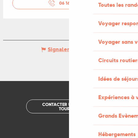
06 16 52 87
▒▒
Toutes les ran
Voyager respo
Voyager sans v
Signaler une erreur
Circuits routier
Idées de séjou
Expériences à 
CONTACTER UN OFFICE DE
TOURISME
Grands Evènem
Hébergements