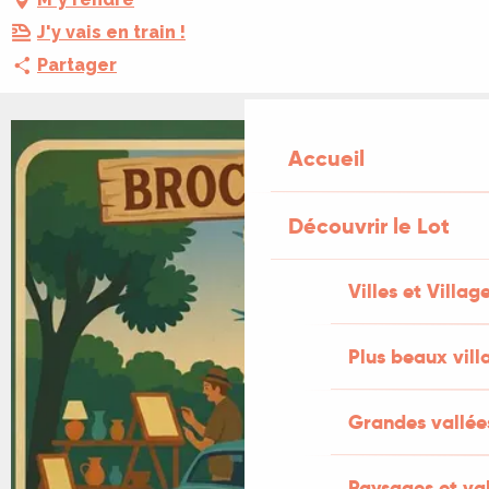
J'y vais en train !
Partager
+2 PHOTOS
Accueil
Découvrir le Lot
Villes et Villag
Plus beaux vill
Grandes vallée
Paysages et val