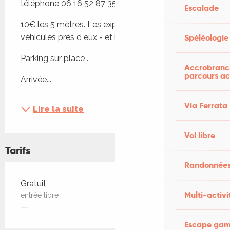
téléphone 06 16 52 87 35 ou 07.61.51.45.31.
Escalade
10€ les 5 mètres. Les exposants gardent leurs 
Spéléologie
véhicules près d eux - et libres de partir.
Parking sur place .
Accrobranch
parcours ac
Arrivée...
Via Ferrata
Lire la suite
Vol libre
Tarifs
Randonnées
Tarifs 2026
Gratuit
Multi-activi
entrée libre
—
Escape game