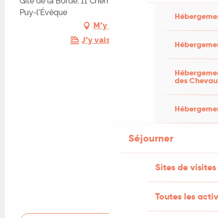
Gîte de la Borde, 11 Chemin de la Borde, 46700
Puy-l'Évêque
Hébergemen
M'y rendre
J'y vais en train !
Hébergemen
Hébergement
des Chevau
Hébergement
Séjourner
Sites de visites
Toutes les activ