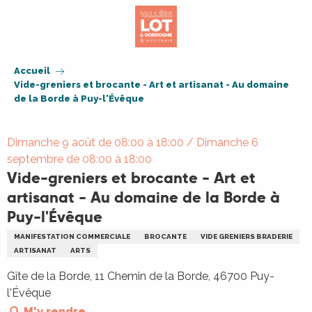
Aller
au
contenu
principal
Accueil
Vide-greniers et brocante - Art et artisanat - Au domaine
de la Borde à Puy-l'Évêque
Dimanche 9 août de 08:00 à 18:00 / Dimanche 6
septembre de 08:00 à 18:00
Vide-greniers et brocante - Art et
artisanat - Au domaine de la Borde à
Puy-l'Évêque
MANIFESTATION COMMERCIALE
BROCANTE
VIDE GRENIERS BRADERIE
ARTISANAT
ARTS
Gîte de la Borde, 11 Chemin de la Borde, 46700 Puy-
l'Évêque
M'y rendre