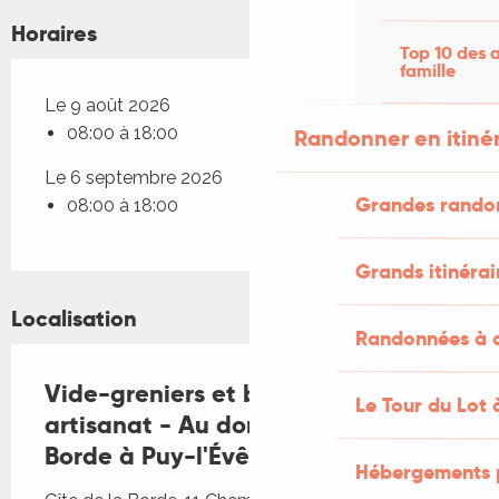
Horaires
Top 10 des a
famille
Le 9 août 2026
08:00 à 18:00
Randonner en itiné
Le 6 septembre 2026
Grandes rando
08:00 à 18:00
Grands itinérai
Localisation
Randonnées à c
Vide-greniers et brocante - Art et
Le Tour du Lot 
artisanat - Au domaine de la
Borde à Puy-l'Évêque
Hébergements 