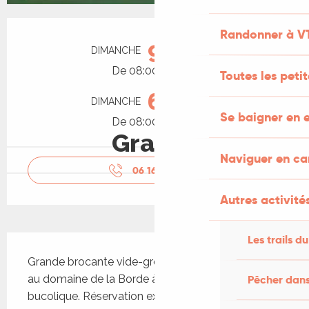
Ouverture et coordonnées
Randonner à V
9
DIMANCHE
AOÛT
De 08:00 à 18:00
Toutes les peti
6
DIMANCHE
SEPTEMBRE
Se baigner en e
De 08:00 à 18:00
Gratuit
Naviguer en c
06 16 52 87
▒▒
Autres activités
Les trails du
Description
Grande brocante vide-greniers et art et artisanat, 
Pêcher dans
au domaine de la Borde à Puy-l'Evêque, un lieu 
bucolique. Réservation exposants par SMS ou 