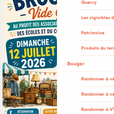
Quercy
Les vignobles d
Patrimoine
Produits du ter
Bouger
Randonner à v
Randonner à vé
Randonner à V