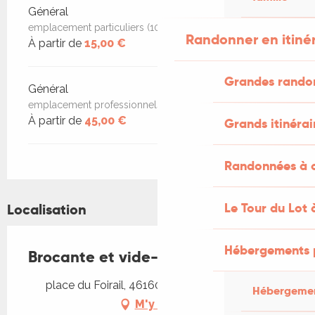
Général
emplacement particuliers (10m²)
Randonner en itiné
À partir de
15,00 €
Grandes rando
Général
emplacement professionnels
À partir de
45,00 €
Grands itinérai
Randonnées à c
Le Tour du Lot 
Localisation
Hébergements 
Brocante et vide-greniers à Cajarc
place du Foirail, 46160 Cajarc, 46160 Cajarc
Hébergemen
M'y rendre