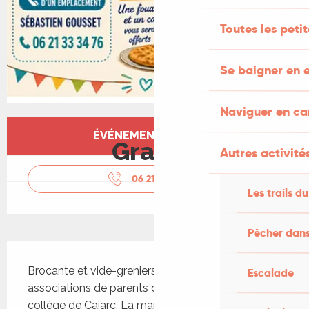
Toutes les peti
Se baigner en e
Naviguer en c
Ouverture et coordonnées
ÉVÉNEMENT TERMINÉ
Gratuit
Autres activités
06 21 33 34
▒▒
Les trails du
Pêcher dans
Description
Brocante et vide-greniers organisés au profit des 
Escalade
associations de parents d'élèves des écoles et du 
collège de Cajarc. La manifestation réunit 