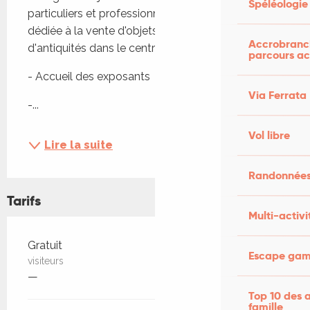
Spéléologie
particuliers et professionnels pour une journée 
dédiée à la vente d'objets d'occasion et 
Accrobranch
d'antiquités dans le centre de Cajarc.
parcours ac
- Accueil des exposants
Via Ferrata
-...
Vol libre
Lire la suite
Randonnées
Tarifs
Multi-activi
Tarifs 2026
Gratuit
Escape game
visiteurs
—
Top 10 des a
famille