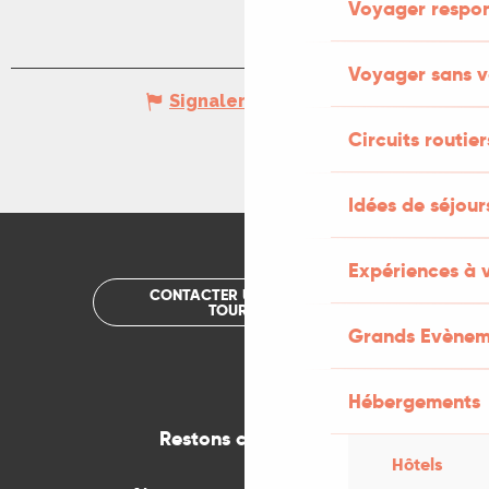
Voyager respo
Voyager sans v
Signaler une erreur
Circuits routier
Idées de séjou
Expériences à 
CONTACTER UN OFFICE DE
TOURISME
Grands Evènem
Hébergements
Restons connectés
Hôtels