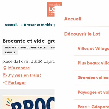
Aller
au
contenu
Accueil
principal
Accueil
Brocante et vide-greniers à Cajarc
Découvrir le Lot
Brocante et vide-greniers à Cajarc
Villes et Villag
MANIFESTATION COMMERCIALE
BROCANTE
VIDE GRENIERS BRADERIE
FAMILLE
place du Foirail, 46160 Cajarc, 46160 Cajarc
Plus beaux vill
M'y rendre
J'y vais en train !
Grandes vallée
Partager
Paysages et val
Parc - Géoparc