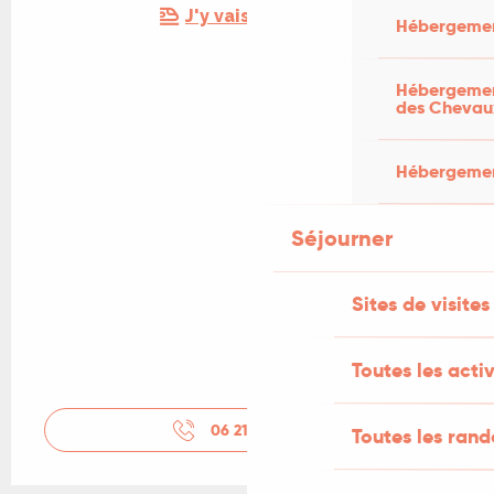
J'y vais en train !
Hébergemen
Hébergement
des Chevau
Hébergement
Séjourner
Sites de visites
Toutes les activ
06 21 33 34
▒▒
Toutes les ran