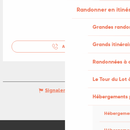
Randonner en itiné
Grandes rando
Grands itinérai
APPELER
Randonnées à c
Le Tour du Lot 
Signaler une erreur
Hébergements 
Hébergemen