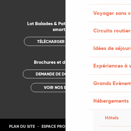
Voyager sans v
Lot Balades & Patrimoines sur votre
smartphone
Circuits routier
TÉLÉCHARGER L'APPLICATION
Idées de séjou
Brochures et documentations
Expériences à 
DEMANDE DE DOCUMENTATION
Grands Evènem
VOIR NOS BROCHURES
Hébergements
Hôtels
-
-
-
-
PLAN DU SITE
ESPACE PRO
PRESSE
PHOTOTHÈQUE