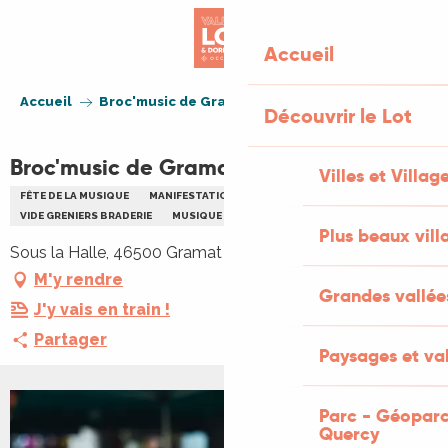
Aller
au
Accueil
contenu
principal
Accueil
Broc'music de Gramat
Découvrir le Lot
Broc'music de Gramat
Villes et Villag
FÊTE DE LA MUSIQUE
MANIFESTATION COMMERCIALE
VIDE GRENIERS BRADERIE
MUSIQUE
Plus beaux vill
Sous la Halle, 46500 Gramat
M'y rendre
Grandes vallée
J'y vais en train !
Partager
Paysages et val
Parc - Géoparc
Quercy