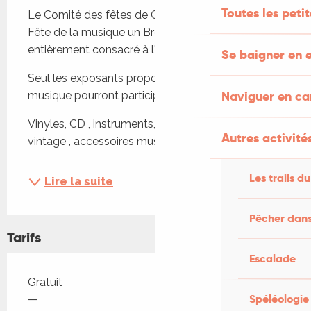
Toutes les peti
Le Comité des fêtes de Gramat organise pour la 
Fête de la musique un Broc'music: un vide grenier 
entièrement consacré à l'univers musical
Se baigner en e
Seul les exposants proposant des objets liés à la 
Naviguer en c
musique pourront participer. 
Vinyles, CD , instruments, sono , affiches ,objets 
Autres activités
vintage , accessoires musicaux...
Les trails du
Lire la suite
Pêcher dans
Tarifs
Escalade
Tarifs 2026
Gratuit
Spéléologie
—