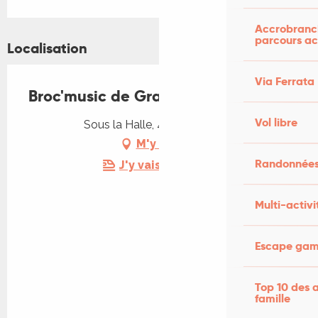
Accrobranch
parcours ac
Localisation
Via Ferrata
Broc'music de Gramat
Vol libre
Sous la Halle, 46500 Gramat
M'y rendre
Randonnées
J'y vais en train !
Multi-activi
Escape game
Top 10 des a
famille