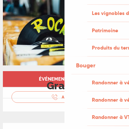
Les vignobles d
Patrimoine
Produits du ter
Bouger
Ouverture et coordonnées
ÉVÉNEMENT TERMINÉ
Randonner à v
Gratuit
APPELER
Randonner à vé
Randonner à V
Description