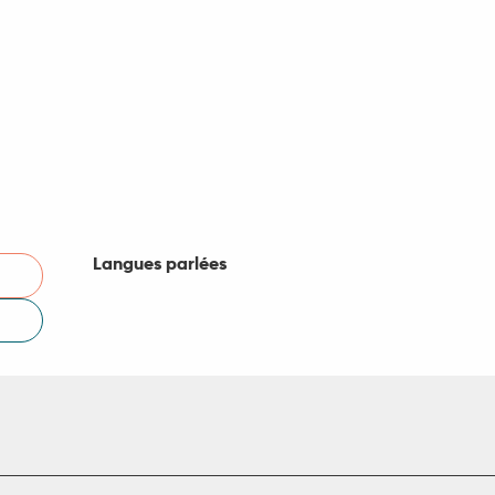
Langues parlées
Langues parlées