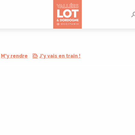
M'y rendre
J'y vais en train !