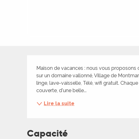
ches,
 et
car
ues
a
ents
Description
es
Maison de vacances : nous vous proposons c
ents
sur un domaine vallonné, Village de Montmar
linge, lave-vaisselle, Télé, wifi gratuit. Chaq
es
ités
couverte, d'une belle...
ames
Lire la suite
piste
 faire
Capacité