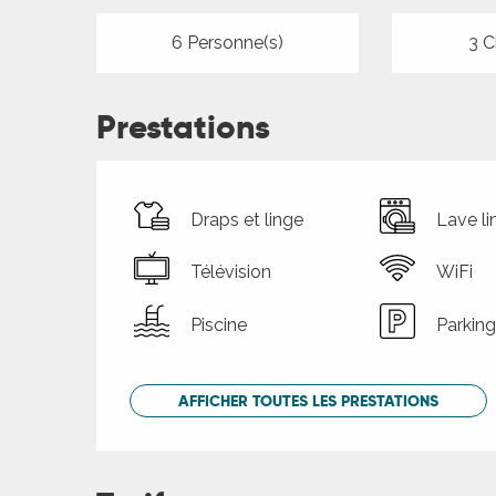
6 Personne(s)
3 C
Prestations
Draps et linge
Lave li
Télévision
WiFi
Piscine
Parking
AFFICHER TOUTES LES PRESTATIONS