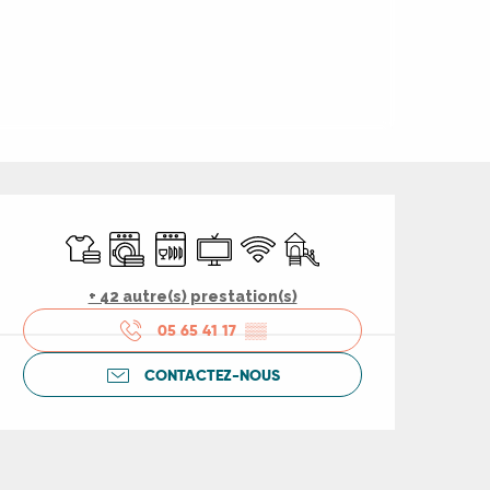
Ouverture et coord
Draps et linge
Lave linge
Lave vaisselle
Télévision
WiFi
Jeux pour enfants / Espac
+ 42 autre(s) prestation(s)
05 65 41 17
▒▒
CONTACTEZ-NOUS