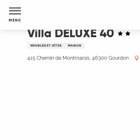
Aller
Accueil
Villa DELUXE 40
au
contenu
MENU
principal
Villa DELUXE 40
NTS
MENTS
MEUBLÉS ET GÎTES
MAISON
S
URS
415 Chemin de Montmarsis, 46300 Gourdon
du Lot
dans
s le
e