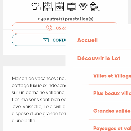
Draps et linge
Lave linge
Lave vaisselle
Télévision
WiFi
Jeux pour enfants 
+ 40 autre(s) prestation(s)
05 65 41 17
▒▒
Accueil
CONTACTEZ-NOUS
Découvrir le Lot
Description
Villes et Villag
Maison de vacances : nous vous proposons ce 
cottage luxueux indépendants pour 6 personnes 
sur un domaine vallonné, Village de Montmarsis. 
Plus beaux vill
Les maisons sont bien équipées avec lave-linge, 
lave-vaisselle, Télé, wifi gratuit. Chaque maison 
Grandes vallée
dispose d'une grande terrasse en partie couverte, 
d'une belle...
Paysages et val