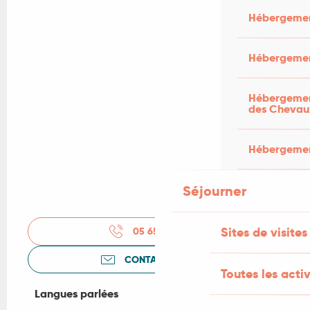
Hébergemen
Hébergemen
Hébergement
des Chevau
Hébergement
Séjourner
Sites de visites
05 65 41 17
▒▒
CONTACTEZ-NOUS
Toutes les activ
Langues parlées
Langues parlées