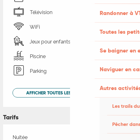
Randonner à V
Télévision
WiFi
Toutes les peti
Jeux pour enfants / Espace jeux
Se baigner en e
Piscine
Naviguer en c
Parking
Autres activités
AFFICHER TOUTES LES PRESTATIONS
Les trails du
Tarifs
Pêcher dans
Tarifs 2026
Nuitée