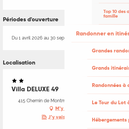
Top 10 des a
famille
Périodes d'ouverture
Randonner en itiné
Du 1 avril 2026 au 30 septembre 2026
Grandes rando
Localisation
Grands itinérai
Randonnées à c
Villa DELUXE 49
415 Chemin de Montmarsis, 46300 Gourdon
Le Tour du Lot 
M'y rendre
J'y vais en train !
Hébergements 