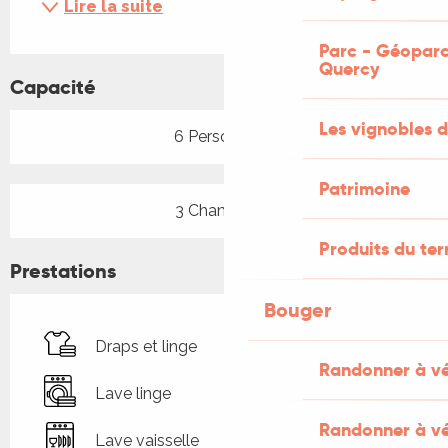
Lire la suite
Parc - Géoparc
Quercy
Capacité
Les vignobles d
6 Personne(s)
Patrimoine
3 Chambre(s)
Produits du ter
Prestations
Bouger
Draps et linge
Randonner à v
Lave linge
Randonner à vé
Lave vaisselle