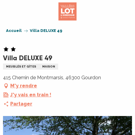
Aller
au
contenu
principal
Accueil
Villa DELUXE 49
Villa DELUXE 49
MEUBLÉS ET GÎTES
MAISON
415 Chemin de Montmarsis, 46300 Gourdon
M'y rendre
J'y vais en train !
Partager