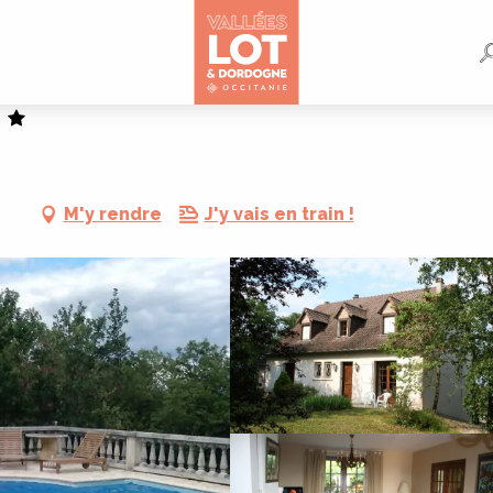
M'y rendre
J'y vais en train !