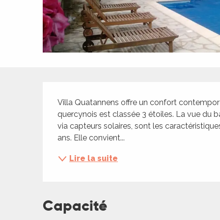
ches,
 et
car
ues
a
Description
ents
Villa Quatannens offre un confort contempora
es
quercynois est classée 3 étoiles. La vue du 
ents
via capteurs solaires, sont les caractéristique
es
ités
ans. Elle convient...
ames
Lire la suite
piste
 faire
Capacité