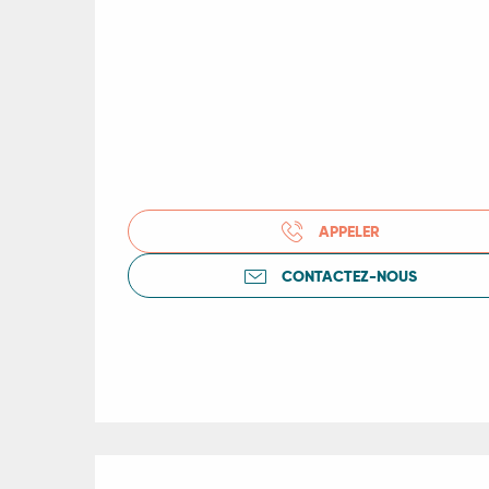
R
APPELER
ts
CONTACTEZ-NOUS
rs
ns
ue