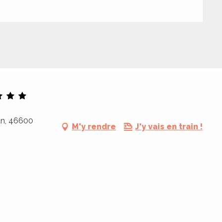
an, 46600
M'y rendre
J'y vais en train !