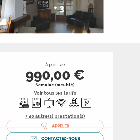
+ 3
Ouverture et coord
À partir de
990,00 €
Semaine (meublé)
Voir tous les tarifs
Lave linge
Lave vaisselle
Télévision
WiFi
Piscine
Parking
+ 40 autre(s) prestation(s)
APPELER
CONTACTEZ-NOUS