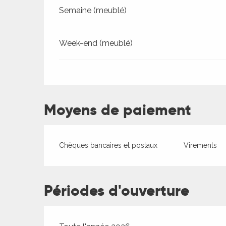
Tarifs 2026
Semaine (meublé)
Week-end (meublé)
Moyens de paiement
ages
Chèques bancaires et postaux
Virements
es
Périodes d'ouverture
es