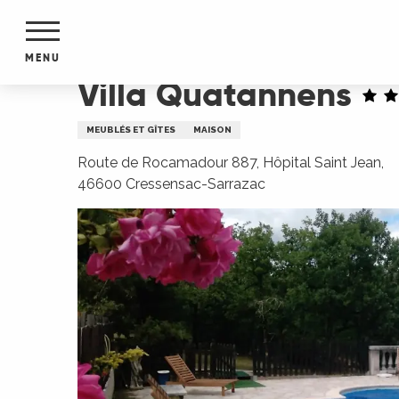
Aller
Accueil
Villa Quatannens
au
contenu
MENU
principal
Villa Quatannens
NTS
MENTS
MEUBLÉS ET GÎTES
MAISON
S
URS
Route de Rocamadour 887, Hôpital Saint Jean,
46600 Cressensac-Sarrazac
du Lot
dans
s le
e