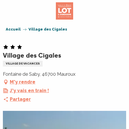
Aller
au
contenu
principal
Accueil
Village des Cigales
Village des Cigales
VILLAGE DE VACANCES
Fontaine de Saby, 46700 Mauroux
M'y rendre
J'y vais en train !
Partager