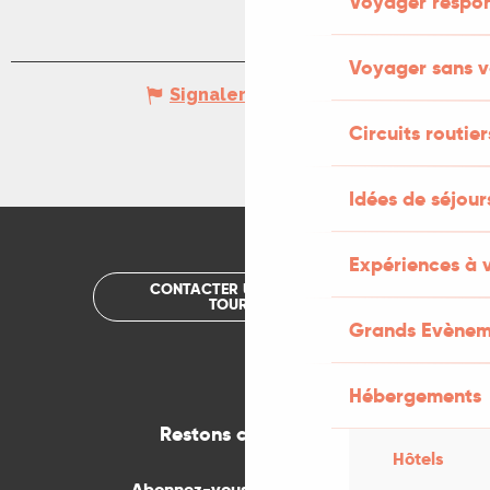
Voyager respo
Voyager sans v
Signaler une erreur
Circuits routier
Idées de séjou
Expériences à 
CONTACTER UN OFFICE DE
TOURISME
Grands Evènem
Hébergements
Restons connectés
Hôtels
Abonnez-vous gratuitement