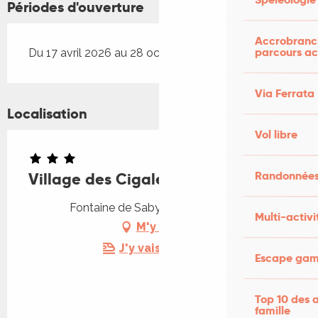
Périodes d'ouverture
Accrobranch
parcours ac
Du 17 avril 2026 au 28 octobre 2026
Via Ferrata
Localisation
Vol libre
Randonnées
Village des Cigales
Fontaine de Saby, 46700 Mauroux
Multi-activi
M'y rendre
J'y vais en train !
Escape game
Top 10 des a
famille