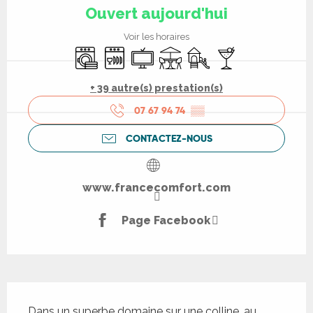
Ouvert aujourd'hui
Voir les horaires
Lave linge
Lave vaisselle
Télévision
Terrasse
Jeux pour enfants / Espa
Bar / Buvette
+ 39 autre(s) prestation(s)
07 67 94 74
▒▒
CONTACTEZ-NOUS
www.francecomfort.com
Page Facebook
Description
Dans un superbe domaine sur une colline, au 