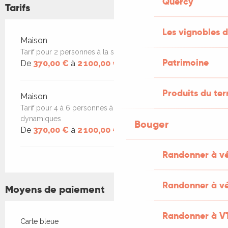
Quercy
Tarifs
Les vignobles d
Tarifs 2026
Maison
Tarif pour 2 personnes à la semaine. Prix dynamiques
Patrimoine
De
370,00 €
à
2 100,00 €
Produits du ter
Maison
Tarif pour 4 à 6 personnes à la semaine. Prix
dynamiques
Bouger
De
370,00 €
à
2 100,00 €
Randonner à v
Randonner à vé
Moyens de paiement
Randonner à V
Carte bleue