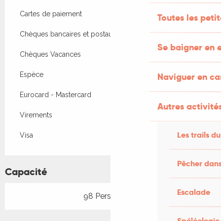
Cartes de paiement
Toutes les peti
Chèques bancaires et postaux
Se baigner en e
Chèques Vacances
Espèce
Naviguer en c
Eurocard - Mastercard
Autres activités
Virements
Les trails du
Visa
Pêcher dans
Capacité
Escalade
98 Personne(s)
Spéléologie