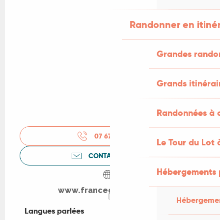
Randonner en itiné
Grandes rando
Grands itinérai
Randonnées à c
07 67 94 74
▒▒
Le Tour du Lot 
CONTACTEZ-NOUS
Hébergements 
www.francecomfort.com
Hébergemen
Langues parlées
Langues parlées