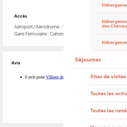
Hébergemen
Accès
Accès
Hébergement
des Chevau
Aéroport/Aérodrome : Toulouse à 148km
Gare Ferroviaire : Cahors à 45km
Hébergement
Séjourner
Avis
Avis
Sites de visites
Toutes les activ
Toutes les ran