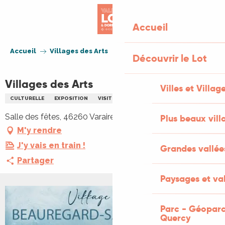
Aller
au
Accueil
contenu
principal
Accueil
Villages des Arts
Découvrir le Lot
Villages des Arts
Villes et Villag
CULTURELLE
EXPOSITION
VISITE
ARTISANAT
ARTS
Salle des fêtes, 46260 Varaire
Plus beaux vill
M'y rendre
J'y vais en train !
Grandes vallée
Partager
Paysages et val
Parc - Géoparc
Quercy