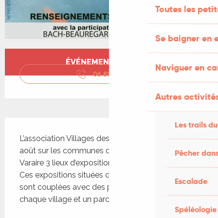
Toutes les peti
Se baigner en e
Ouverture et coordonnées
ÉVÉNEMENT TERMINÉ
Naviguer en c
06 89 73 73
▒▒
Autres activités
Description
Les trails du
L’association Villages des Arts organise les 1er et 2 
août sur les communes de Beauregard, Saillac et 
Pêcher dans
Varaire 3 lieux d’exposition de créateurs et artistes. 
Ces expositions situées dans les salles des fêtes 
Escalade
sont couplées avec des parcours pédestres dans 
chaque village et un parcours soit pédestre...
Spéléologie