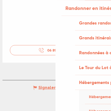
Randonner en itiné
Grandes rando
Grands itinérai
06 89 73 73
▒▒
Randonnées à c
Le Tour du Lot 
Hébergements 
Signaler une erreur
Hébergemen