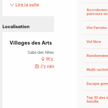
Lire la suite
Accrobranch
parcours ac
Localisation
Via Ferrata
Vol libre
Villages des Arts
Salle des fêtes, 46260 Varaire
Randonnées
M'y rendre
J'y vais en train !
Multi-activi
Escape game
Top 10 des a
famille