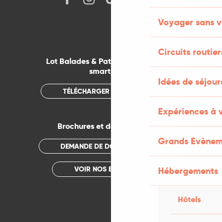
Voyager sans v
Circuits routier
Lot Balades & Patrimoines sur votre
smartphone
Idées de séjou
TÉLÉCHARGER L'APPLICATION
Expériences à 
Brochures et documentations
Grands Evènem
DEMANDE DE DOCUMENTATION
VOIR NOS BROCHURES
Hébergements
Hôtels