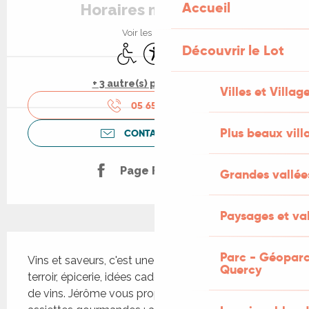
Accueil
Horaires non définis
Voir les horaires
Découvrir le Lot
Accès handicapés
Accessibilité
WiFi
+ 3 autre(s) prestation(s)
Villes et Villag
05 65 35 57
▒▒
Plus beaux vill
CONTACTEZ-NOUS
Page Facebook
Grandes vallée
Paysages et val
Description
Parc - Géoparc
Vins et saveurs, c'est une boutique de produits du 
Quercy
terroir, épicerie, idées cadeaux avec un large choix 
de vins. Jérôme vous propose également des 