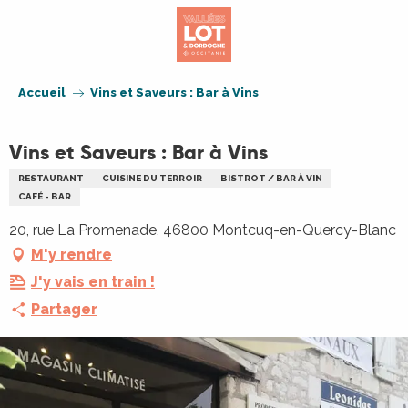
Aller
au
contenu
principal
Accueil
Vins et Saveurs : Bar à Vins
Vins et Saveurs : Bar à Vins
RESTAURANT
CUISINE DU TERROIR
BISTROT / BAR À VIN
CAFÉ - BAR
20, rue La Promenade, 46800 Montcuq-en-Quercy-Blanc
M'y rendre
J'y vais en train !
Partager