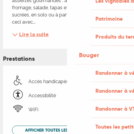
Les vignobles d
assiettes gourmandes : assiette de charcuterie, 
fromage, salade, tapas et des gourmandises 
sucrées, en solo ou à partager. Et bien sûr tout 
Patrimoine
ceci avec...
Lire la suite
Produits du ter
Bouger
Prestations
Randonner à v
Accès handicapés
Randonner à vé
Accessibilité
Randonner à V
WiFi
Toutes les peti
AFFICHER TOUTES LES PRESTATIONS