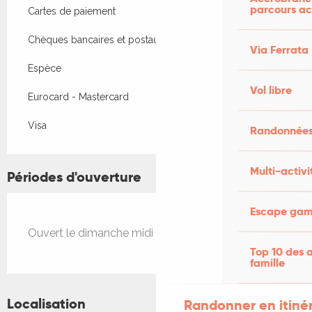
parcours ac
Cartes de paiement
Chèques bancaires et postaux
Via Ferrata
Espèce
Vol libre
Eurocard - Mastercard
Visa
Randonnées
Multi-activi
Périodes d'ouverture
Escape game
Ouvert le dimanche midi
Top 10 des a
famille
Localisation
Randonner en itiné