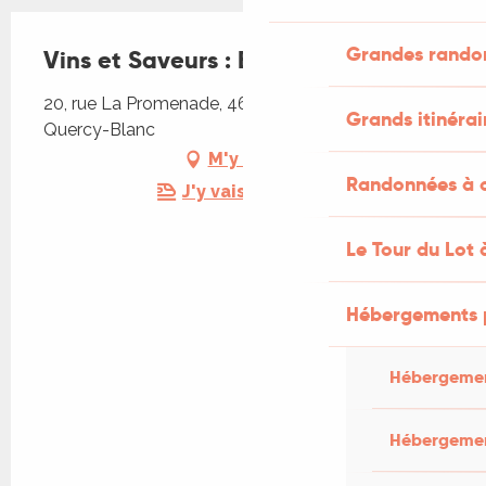
Grandes rando
Vins et Saveurs : Bar à Vins
20, rue La Promenade, 46800 Montcuq-en-
Grands itinérai
Quercy-Blanc
M'y rendre
Randonnées à c
J'y vais en train !
Le Tour du Lot 
Hébergements 
Hébergemen
Hébergemen