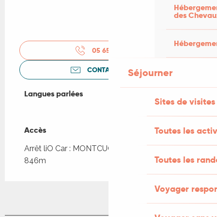
Hébergement
des Chevau
Hébergement
05 65 35 57
▒▒
CONTACTEZ-NOUS
Séjourner
Langues parlées
Langues parlées
Sites de visites
Toutes les activ
Accès
Accès
Arrêt liO Car : MONTCUQ - Parking St-Jean à
Toutes les ran
846m
Voyager respo