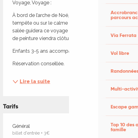
Voyage, Voyage :
Accrobranch
À bord de l’arche de Noé, sur un trois mâts dans la 
parcours ac
tempête ou sur le calme rivage polynésien… l’eau 
salée guidera ce voyage dans le musée. Un atelier 
Via Ferrata
de peinture viendra clôturer l’aventure. 
Enfants 3-5 ans accompagnés.
Vol libre
Réservation conseillée.
Randonnées
Lire la suite
Multi-activi
Tarifs
Escape game
Top 10 des a
Tarifs 2026
Général
famille
billet d'entrée + 3€