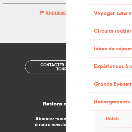
Signaler une erreur
Voyager sans v
Circuits routier
Idées de séjou
CONTACTER UN OFFICE DE
Expériences à 
TOURISME
Grands Evènem
Hébergements
Restons connectés
Abonnez-vous gratuitement
Hôtels
à notre newsletter mensuelle