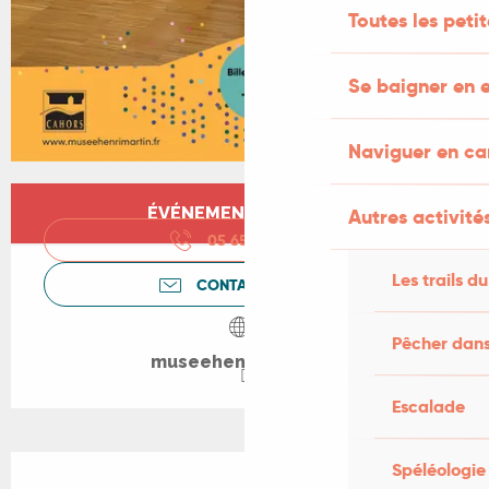
Toutes les peti
Se baigner en e
Naviguer en c
Ouverture et coordonnées
ÉVÉNEMENT TERMINÉ
Autres activités
05 65 20 88
▒▒
Les trails du
CONTACTEZ-NOUS
Pêcher dans
museehenrimartin.fr
Escalade
Description
Spéléologie