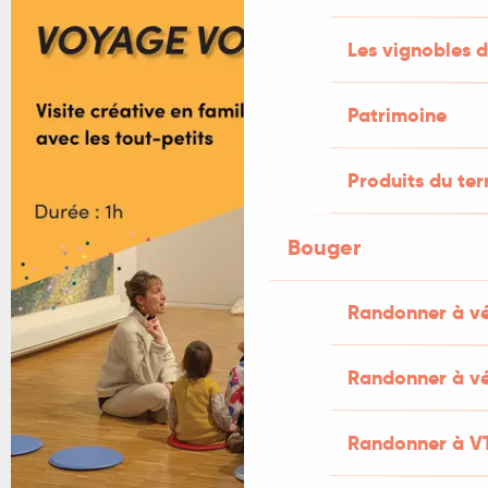
+1 PHOTO
Les vignobles d
Patrimoine
Produits du ter
Bouger
Randonner à v
Randonner à vé
Randonner à V