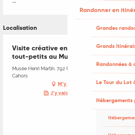
—
Randonner en itiné
Localisation
Grandes rando
Grands itinérai
Visite créative en famille pour les
tout-petits au Musée Henri-Martin
Randonnées à c
Musée Henri Martin, 792 Rue Emile Zola, 46000
Cahors
Le Tour du Lot 
M'y rendre
J'y vais en train !
Hébergements 
Hébergemen