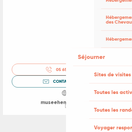
Hébergemen
Hébergement
des Chevau
Hébergement
Séjourner
05 65 20 88
▒▒
Sites de visites
CONTACTEZ-NOUS
Toutes les activ
museehenrimartin.fr
Toutes les ran
Voyager respo