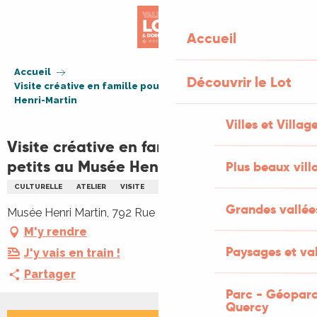
Aller
au
Accueil
contenu
principal
Accueil
Découvrir le Lot
Visite créative en famille pour les tout-petits au Musée
Henri-Martin
Villes et Villag
Visite créative en famille pour les tout-
petits au Musée Henri-Martin
Plus beaux vill
CULTURELLE
ATELIER
VISITE
ARTS
ENFANTS
FAMILLE
Grandes vallée
Musée Henri Martin, 792 Rue Emile Zola, 46000 Cahors
M'y rendre
Paysages et val
J'y vais en train !
Partager
Parc - Géoparc
Quercy