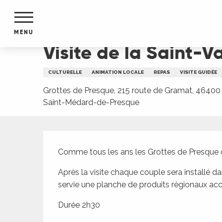
Aller
Accueil
Visite de la Saint-Valentin aux Grottes 
au
contenu
MENU
principal
Visite de la Saint-V
NTS
MENTS
CULTURELLE
ANIMATION LOCALE
REPAS
VISITE GUIDÉE
S
URS
Grottes de Presque, 215 route de Gramat, 46400
Saint-Médard-de-Presque
Description
du Lot
dans
Comme tous les ans les Grottes de Presque or
s le
Après la visite chaque couple sera installé da
servie une planche de produits régionaux a
Durée 2h30
e