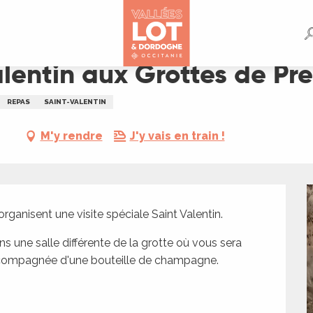
de Presque
alentin aux Grottes de Pr
REPAS
SAINT-VALENTIN
M'y rendre
J'y vais en train !
ganisent une visite spéciale Saint Valentin.
ns une salle différente de la grotte où vous sera 
ccompagnée d'une bouteille de champagne.