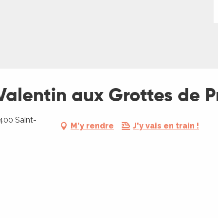
-Valentin aux Grottes de 
400 Saint-
M'y rendre
J'y vais en train !