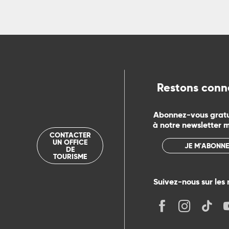
ns
ue
Restons conn
Abonnez-vous grat
à notre newsletter 
CONTACTER
UN OFFICE
JE M'ABONNE
DE
TOURISME
Suivez-nous sur les 
its