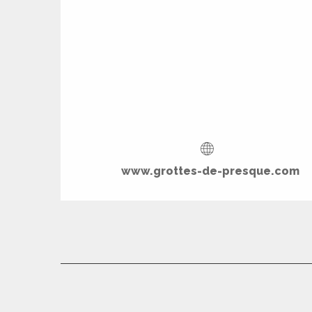
www.grottes-de-presque.com
R
ts
rs