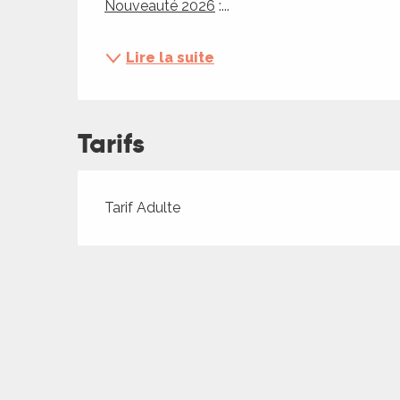
Nouveauté 2026
 :...
ches,
 et
Lire la suite
car
ues
a
Tarifs
ents
es
Tarifs 2026
Tarif Adulte
ents
es
ités
ames
piste
 faire