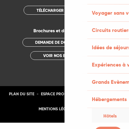
TÉLÉCHARGER L'APPLICATION
Voyager sans v
Circuits routier
Brochures et documentations
DEMANDE DE DOCUMENTATION
Idées de séjou
VOIR NOS BROCHURES
Expériences à 
Grands Evènem
-
-
-
-
PLAN DU SITE
ESPACE PRO
PRESSE
PHOTOTHÈQUE
Hébergements
-
MENTIONS LÉGALES
CGU
Hôtels