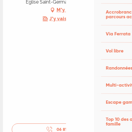
Eglise Saint-Germain, 46600 Creysse
M'y rendre
Accrobranch
parcours ac
J'y vais en train !
Via Ferrata
Vol libre
Randonnées
Multi-activi
Escape game
Top 10 des a
famille
06 81 82 14
▒▒