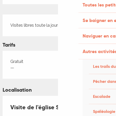
Toutes les peti
Description
Se baigner en e
Visites libres toute la journée
Naviguer en c
Tarifs
Autres activités
Tarifs 2026
Gratuit
Les trails du
—
Pêcher dans
Localisation
Escalade
Visite de l'église Saint Germain
Spéléologie