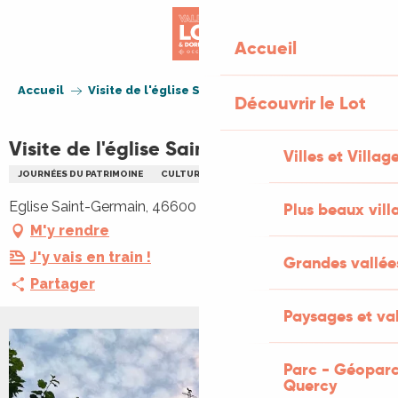
Aller
au
Accueil
contenu
principal
Accueil
Visite de l'église Saint Germain
Découvrir le Lot
Visite de l'église Saint Germain
Villes et Villag
JOURNÉES DU PATRIMOINE
CULTURELLE
VISITE
PATRIMOINE
Eglise Saint-Germain, 46600 Creysse
Plus beaux vill
M'y rendre
J'y vais en train !
Grandes vallée
Partager
Paysages et val
Parc - Géoparc
Quercy