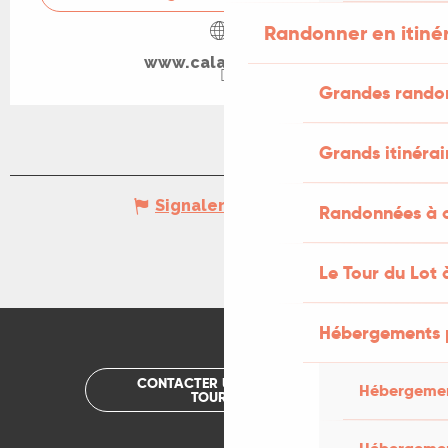
Randonner en itiné
www.calameo.com
Grandes rando
Grands itinérai
Signaler une erreur
Randonnées à c
Le Tour du Lot 
Hébergements 
CONTACTER UN OFFICE DE
Hébergemen
TOURISME