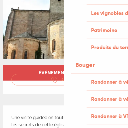
Les vignobles d
Patrimoine
Produits du ter
Bouger
Ouverture et coordonnées
ÉVÉNEMENT TERMINÉ
APPELER
Randonner à v
Randonner à vé
Description
Randonner à V
Une visite guidée en toute intimité pour découvrir 
les secrets de cette église, un ancien prieuré de 