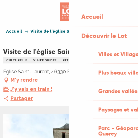
Aller
au
Accueil
contenu
principal
Accueil
Visite de l'église Saint-Laurent de Blars
Découvrir le Lot
Visite de l'église Saint-Laurent de Blars
Villes et Villag
CULTURELLE
VISITE GUIDÉE
PATRIMOINE
Eglise Saint-Laurent, 46330 Blars
Plus beaux vill
M'y rendre
J'y vais en train !
Grandes vallée
Partager
Paysages et val
+2 PHOTOS
Parc - Géoparc
Quercy