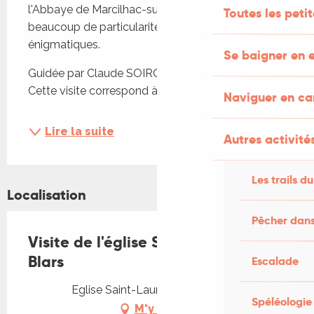
l'Abbaye de Marcilhac-sur-Célé qui recèle 
Toutes les peti
beaucoup de particularités, dont certaines très 
énigmatiques.
Se baigner en e
Guidée par Claude SOIROT, architecte DPLG, 
Cette visite correspond à la découverte et à...
Naviguer en c
Lire la suite
Autres activités
Les trails du
Localisation
Pêcher dans
Visite de l'église Saint-Laurent de
Blars
Escalade
Eglise Saint-Laurent, 46330 Blars
Spéléologie
M'y rendre