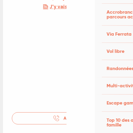
J'y vais en train !
Accrobranch
parcours ac
Via Ferrata
Vol libre
Randonnées
Multi-activi
Escape game
APPELER
Top 10 des a
famille