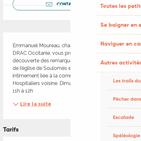
CONTACTEZ-NOUS
Toutes les peti
Se baigner en e
Description
Naviguer en c
Emmanuel Moureau, chargé de protection à la 
DRAC Occitanie, vous propose une visite-
découverte des remarquables peintures murales 
Autres activités
de l’église de Soulomès et de son histoire, 
intimement liée à la commanderie des 
Les trails du
Hospitaliers voisine. Dimanche 21 septembre, de 
11h à 12h
Pêcher dans
Lire la suite
Escalade
Tarifs
Spéléologie