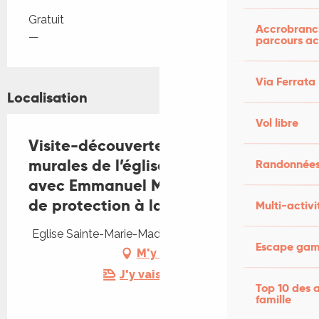
Tarifs 2026
Gratuit
Accrobranch
—
parcours ac
Via Ferrata
Localisation
Vol libre
Visite-découverte des peintures
murales de l’église de Soulomès,
Randonnées
avec Emmanuel MOUREAU, chargé
de protection à la DRAC Occitanie
Multi-activi
Eglise Sainte-Marie-Madeleine, 46240 Soulomès
Escape game
M'y rendre
J'y vais en train !
Top 10 des a
famille