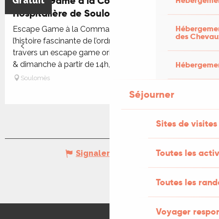
Escape Game à la Commanderie
Gratuit
Hébergemen
Hospitalière de Soulomès
Hébergement
Escape Game à la Commanderie, plongez dans
des Chevau
l’histoire fascinante de l’ordre des Hospitaliers à
travers un escape game original et immersif. Samedi
& dimanche à partir de 14h,...
Hébergement
Soulomès
Séjourner
Sites de visites
Toutes les activ
Signaler une erreur
Toutes les ran
Voyager respo