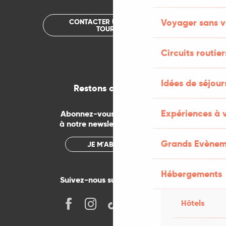
Voyager sans v
CONTACTER UN OFFICE DE
TOURISME
Circuits routier
Idées de séjou
Restons connectés
Expériences à 
Abonnez-vous gratuitement
à notre newsletter mensuelle
Grands Evènem
JE M'ABONNE
Hébergements
Suivez-nous sur les réseaux !
Hôtels