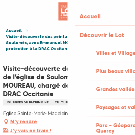
Aller
au
Accueil
contenu
principal
Accueil
Découvrir le Lot
Visite-découverte des peintures murales de l’église de
Soulomès, avec Emmanuel MOUREAU, chargé de
protection à la DRAC Occitanie
Villes et Villag
Visite-découverte des peintures murales
Plus beaux vill
de l’église de Soulomès, avec Emmanuel
MOUREAU, chargé de protection à la
Grandes vallée
DRAC Occitanie
JOURNÉES DU PATRIMOINE
CULTURELLE
VISITE
PATRIMOINE
Paysages et val
Eglise Sainte-Marie-Madeleine, 46240 Soulomès
M'y rendre
Parc - Géoparc
Quercy
J'y vais en train !