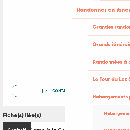
Randonner en itiné
Grandes rando
Grands itinérai
Randonnées à c
Le Tour du Lot 
CONTACTEZ-NOUS
Hébergements 
Hébergemen
Fiche(s) liée(s)