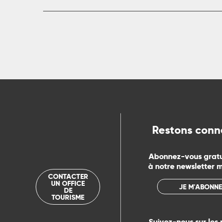
rs
ns
ue
Restons conn
Abonnez-vous grat
à notre newsletter 
CONTACTER
UN OFFICE
JE M'ABONNE
DE
TOURISME
Suivez-nous sur les 