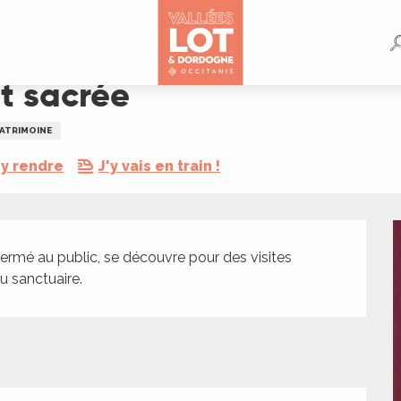
rt sacrée
ATRIMOINE
y rendre
J'y vais en train !
rmé au public, se découvre pour des visites 
u sanctuaire.