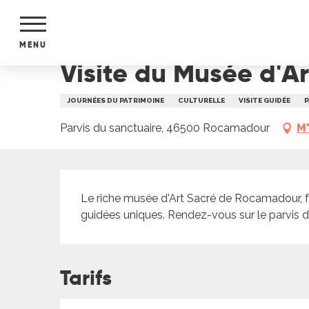
Aller
Accueil
Visite du Musée d'Art sacrée
au
contenu
MENU
principal
Visite du Musée d'A
NTS
MENTS
JOURNÉES DU PATRIMOINE
CULTURELLE
VISITE GUIDÉE
P
S
URS
Parvis du sanctuaire, 46500 Rocamadour
M'
Description
du Lot
Le riche musée d'Art Sacré de Rocamadour, fe
dans
guidées uniques. Rendez-vous sur le parvis d
s le
Tarifs
e