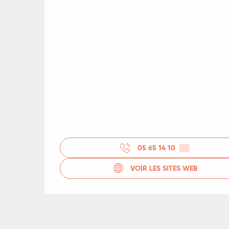
05 65 14 10
▒▒
VOIR LES SITES WEB
R
ts