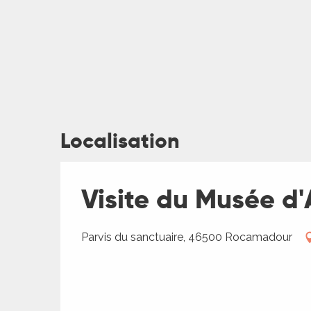
Localisation
ages
es
Visite du Musée d'
es
Parvis du sanctuaire, 46500 Rocamadour