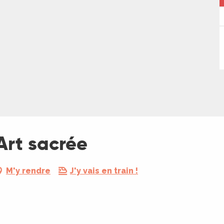
Art sacrée
M'y rendre
J'y vais en train !