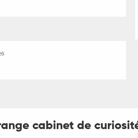
26
étrange cabinet de curios