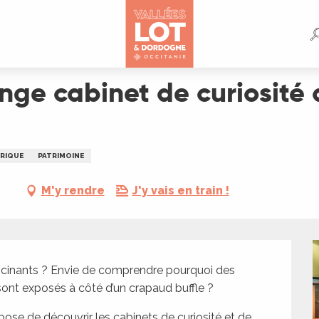
iosité du musée d’Histoire de Figeac
range cabinet de curiosité
RIQUE
PATRIMOINE
M'y rendre
J'y vais en train !
scinants ? Envie de comprendre pourquoi des 
 sont exposés à côté d’un crapaud buffle ?
se de découvrir les cabinets de curiosité et de 