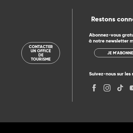
Restons conn
Abonnez-vous grat
à notre newsletter 
CONTACTER
UN OFFICE
JE M'ABONNE
DE
TOURISME
Suivez-nous sur les 
its
r