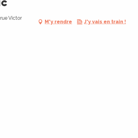
ac
rue Victor
M'y rendre
J'y vais en train !