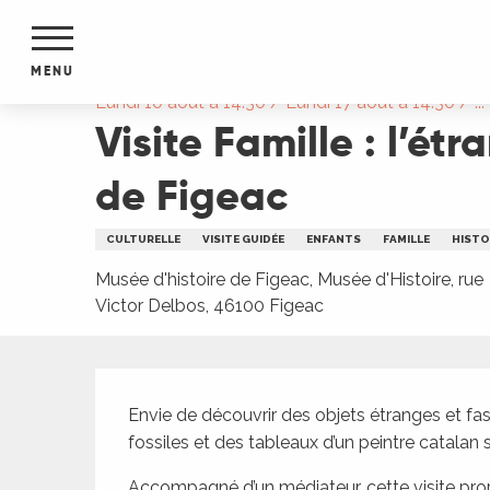
Aller
Accueil
Visite Famille : l’étrange cabinet de cur
au
contenu
MENU
principal
Lundi 10 août à 14:30 / Lundi 17 août à 14:30 / ...
Visite Famille : l’ét
NTS
MENTS
S
de Figeac
URS
CULTURELLE
VISITE GUIDÉE
ENFANTS
FAMILLE
HISTO
Musée d'histoire de Figeac, Musée d'Histoire, rue
du Lot
Victor Delbos, 46100 Figeac
dans
s le
Description
Envie de découvrir des objets étranges et fa
fossiles et des tableaux d’un peintre catalan
e
Accompagné d’un médiateur, cette visite propo