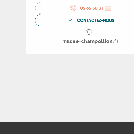
05 65 50 31
▒▒
R
CONTACTEZ-NOUS
ts
musee-champollion.fr
rs
ns
ue