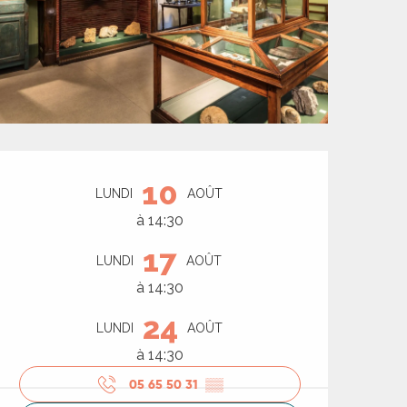
Ouverture et coord
10
LUNDI
AOÛT
à 14:30
17
LUNDI
AOÛT
à 14:30
24
LUNDI
AOÛT
à 14:30
05 65 50 31
▒▒