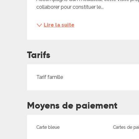
ches,
collaborer pour constituer le...
 et
car
Lire la suite
ues
a
Tarifs
ents
es
ents
Tarifs 2026
Tarif famille
es
ités
ames
Moyens de paiement
piste
 faire
Carte bleue
Cartes de pa