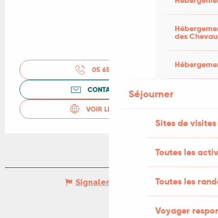
Hébergemen
Hébergement
des Chevau
Hébergement
05 65 34 30
▒▒
CONTACTEZ-NOUS
Séjourner
VOIR LES SITES WEB
Sites de visites
Toutes les activ
Toutes les ran
Signaler une erreur
Voyager respo