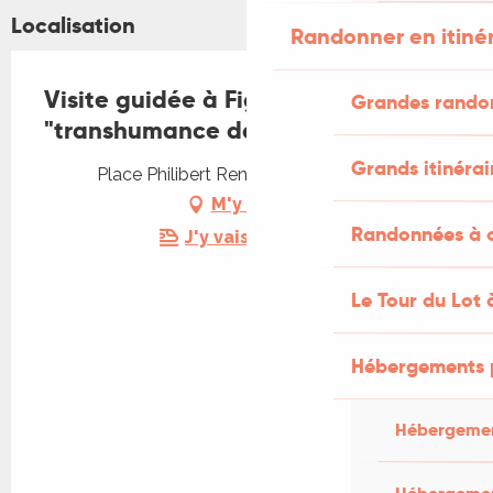
Localisation
Randonner en itiné
Visite guidée à Figeac :
Grandes rando
"transhumance dans la ville"
Grands itinérai
Place Philibert Renaud, 46100 Figeac
M'y rendre
Randonnées à c
J'y vais en train !
Le Tour du Lot 
Hébergements 
Hébergemen