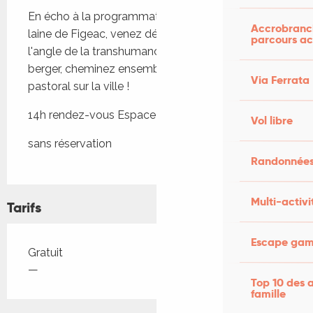
En écho à la programmation du Festival de de la 
Accrobranch
laine de Figeac, venez découvrir la ville sous 
parcours ac
l'angle de la transhumance. Accompagné d'un 
berger, cheminez ensemble pour porter un regard 
Via Ferrata
pastoral sur la ville !
14h rendez-vous Espace Mitterrand !
Vol libre
sans réservation
Randonnées
Multi-activi
Tarifs
Escape game
Tarifs 2026
Gratuit
—
Top 10 des a
famille