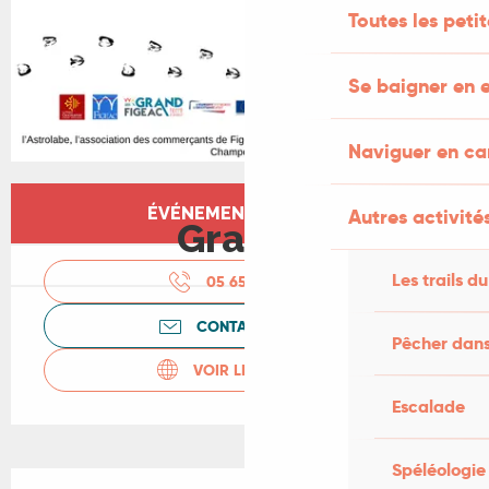
Toutes les peti
Se baigner en e
Naviguer en c
Ouverture et coordonnées
ÉVÉNEMENT TERMINÉ
Autres activités
Gratuit
Les trails du
05 65 34 30
▒▒
CONTACTEZ-NOUS
Pêcher dans
VOIR LES SITES WEB
Escalade
Spéléologie
Description