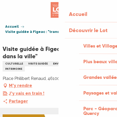
Aller
au
Accueil
contenu
principal
Accueil
Découvrir le Lot
Visite guidée à Figeac : "transhumance dans la ville"
Villes et Villag
Visite guidée à Figeac : "transhumance
dans la ville"
Plus beaux vill
CULTURELLE
VISITE GUIDÉE
ENVIRONNEMENT
FAMILLE
PATRIMOINE
Grandes vallée
Place Philibert Renaud, 46100 Figeac
M'y rendre
Paysages et val
J'y vais en train !
Partager
Parc - Géoparc
Quercy