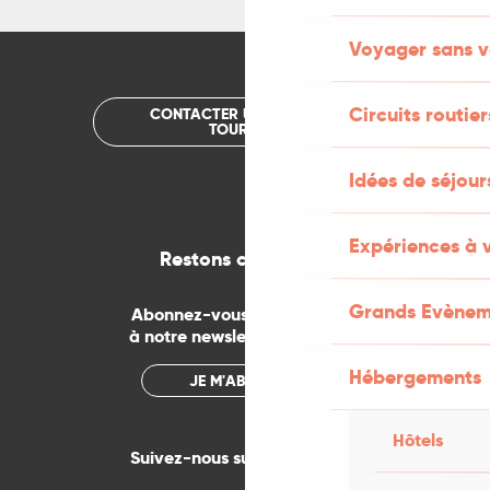
Voyager sans v
Circuits routier
CONTACTER UN OFFICE DE
TOURISME
Idées de séjou
Expériences à 
Restons connectés
Grands Evènem
Abonnez-vous gratuitement
à notre newsletter mensuelle
Hébergements
JE M'ABONNE
Hôtels
Suivez-nous sur les réseaux !